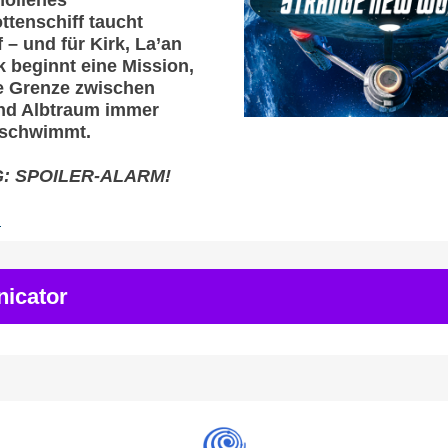
hollenes
ttenschiff taucht
 – und für Kirk, La’an
 beginnt eine Mission,
ie Grenze zwischen
und Albtraum immer
rschwimmt.
: SPOILER-ALARM!
.
icator