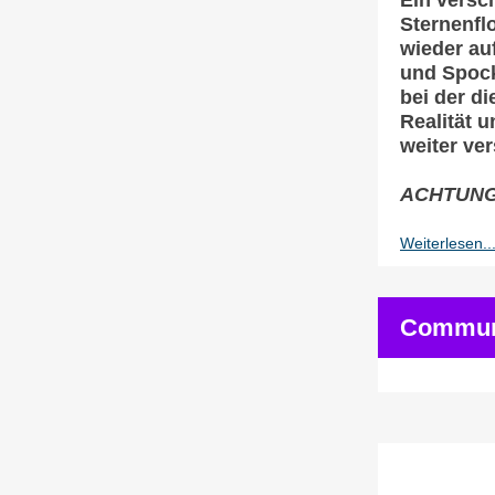
Ein versc
Sternenflo
wieder auf
und Spock
bei der d
Realität 
weiter ve
ACHTUNG
Weiterlesen..
Commun