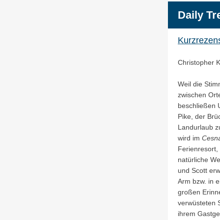
Daily Tr
Kurzrezens
Christopher K
Weil die Stim
zwischen Orte
beschließen 
Pike, der Br
Landurlaub z
wird im
Cesn
Ferienresort
natürliche W
und Scott er
Arm bzw. in 
großen Erinne
verwüsteten S
ihrem Gastgeb