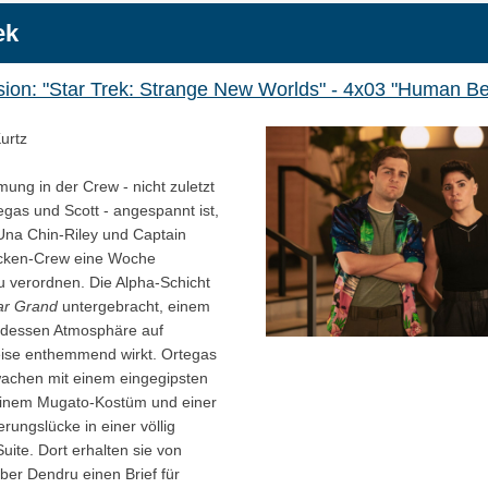
ek
ion: "Star Trek: Strange New Worlds" - 4x03 "Human Be
urtz
mung in der Crew - nicht zuletzt
gas und Scott - angespannt ist,
Una Chin-Riley und Captain
ücken-Crew eine Woche
u verordnen. Die Alpha-Schicht
ar Grand
untergebracht, einem
, dessen Atmosphäre auf
eise enthemmend wirkt. Ortegas
wachen mit einem eingegipsten
einem Mugato-Kostüm und einer
rungslücke in einer völlig
uite. Dort erhalten sie von
er Dendru einen Brief für