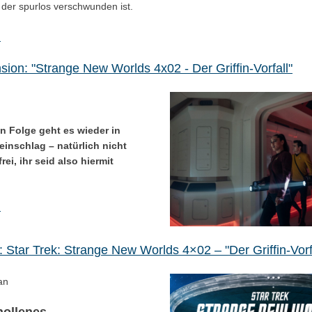
 der spurlos verschwunden ist.
.
sion: "Strange New Worlds 4x02 - Der Griffin-Vorfall"
en Folge geht es wieder in
einschlag – natürlich nicht
rei, ihr seid also hiermit
.
 Star Trek: Strange New Worlds 4×02 – "Der Griffin-Vorf
an