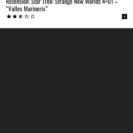
Rezension: Star Trek: Strange New Worlds 4×01 –
“Valles Marineris”
8