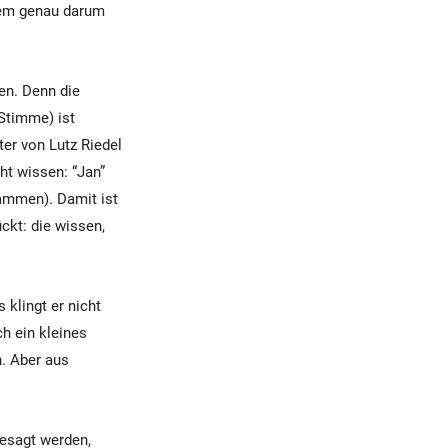
rem genau darum
en. Denn die
 Stimme) ist
ter von Lutz Riedel
ht wissen: “Jan”
ammen). Damit ist
ckt: die wissen,
 klingt er nicht
h ein kleines
. Aber aus
gesagt werden,