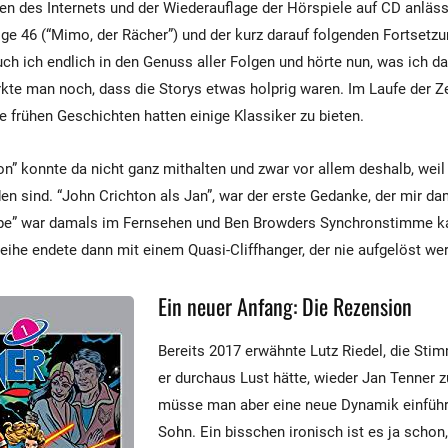
 des Internets und der Wiederauflage der Hörspiele auf CD anläss
ge 46 (“Mimo, der Rächer”) und der kurz darauf folgenden Fortsetzu
h ich endlich in den Genuss aller Folgen und hörte nun, was ich d
kte man noch, dass die Storys etwas holprig waren. Im Laufe der Ze
e frühen Geschichten hatten einige Klassiker zu bieten.
n” konnte da nicht ganz mithalten und zwar vor allem deshalb, weil
n sind. “John Crichton als Jan”, war der erste Gedanke, der mir d
ape” war damals im Fernsehen und Ben Browders Synchronstimme k
Reihe endete dann mit einem Quasi-Cliffhanger, der nie aufgelöst wer
Ein neuer Anfang: Die Rezension
Bereits 2017 erwähnte Lutz Riedel, die Sti
er durchaus Lust hätte, wieder Jan Tenner 
müsse man aber eine neue Dynamik einführ
Sohn. Ein bisschen ironisch ist es ja schon