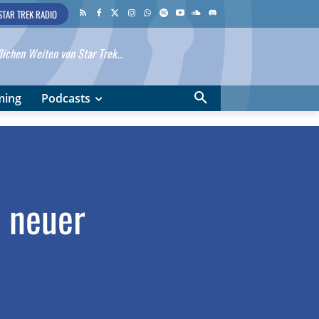
STAR TREK RADIO
ichen Weiten von Star Trek...
ming
Podcasts
n neuer