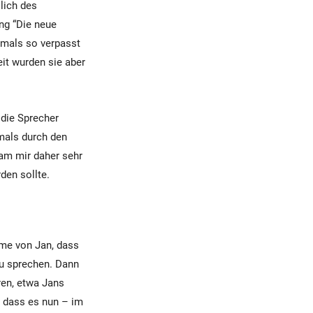
lich des
ng “Die neue
amals so verpasst
it wurden sie aber
 die Sprecher
amals durch den
am mir daher sehr
den sollte.
mme von Jan, dass
zu sprechen. Dann
en, etwa Jans
, dass es nun – im