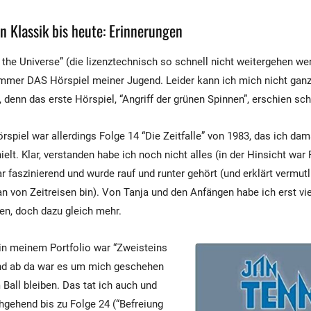
n Klassik bis heute: Erinnerungen
the Universe” (die lizenztechnisch so schnell nicht weitergehen we
immer DAS Hörspiel meiner Jugend. Leider kann ich mich nicht ganz
 denn das erste Hörspiel, “Angriff der grünen Spinnen”, erschien sc
spiel war allerdings Folge 14 “Die Zeitfalle” von 1983, das ich dama
elt. Klar, verstanden habe ich noch nicht alles (in der Hinsicht war 
ar faszinierend und wurde rauf und runter gehört (und erklärt vermu
an von Zeitreisen bin). Von Tanja und den Anfängen habe ich erst vi
, doch dazu gleich mehr.
in meinem Portfolio war “Zweisteins
und ab da war es um mich geschehen
Ball bleiben. Das tat ich auch und
hgehend bis zu Folge 24 (“Befreiung