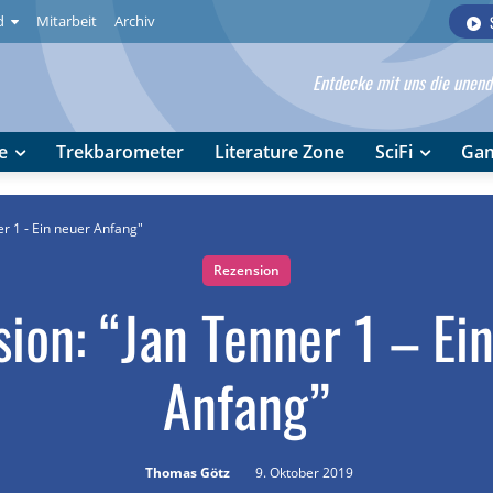
d
Mitarbeit
Archiv
Entdecke mit uns die unendl
e
Trekbarometer
Literature Zone
SciFi
Ga
r 1 - Ein neuer Anfang"
Rezension
ion: “Jan Tenner 1 – Ei
Anfang”
Thomas Götz
9. Oktober 2019