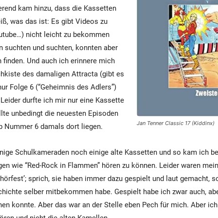
erend kam hinzu, dass die Kassetten
iß, was das ist: Es gibt Videos zu
outube…) nicht leicht zu bekommen
n suchten und suchten, konnten aber
 finden. Und auch ich erinnere mich
hkiste des damaligen Attracta (gibt es
nur Folge 6 (“Geheimnis des Adlers”)
Leider durfte ich mir nur eine Kassette
lte unbedingt die neuesten Episoden
Jan Tenner Classic 17 (Kiddinx)
eb Nummer 6 damals dort liegen.
nige Schulkameraden noch einige alte Kassetten und so kam ich be
lgen wie “Red-Rock in Flammen” hören zu können. Leider waren me
‘hörfest’; sprich, sie haben immer dazu gespielt und laut gemacht, s
chichte selber mitbekommen habe. Gespielt habe ich zwar auch, ab
hen konnte. Aber das war an der Stelle eben Pech für mich. Aber ich