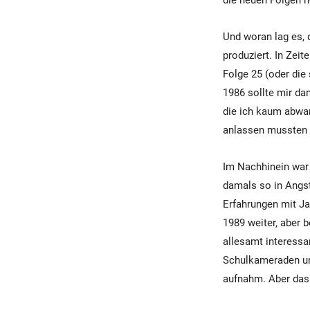
die neuen Folgen h
Und woran lag es, 
produziert. In Zei
Folge 25 (oder di
1986 sollte mir da
die ich kaum abwa
anlassen mussten u
Im Nachhinein war 
damals so in Angs
Erfahrungen mit Ja
1989 weiter, aber b
allesamt interessa
Schulkameraden un
aufnahm. Aber das 