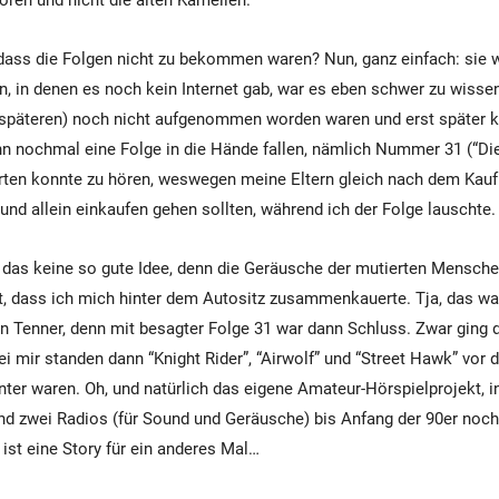
ören und nicht die alten Kamellen.
dass die Folgen nicht zu bekommen waren? Nun, ganz einfach: sie 
ten, in denen es noch kein Internet gab, war es eben schwer zu wiss
e späteren) noch nicht aufgenommen worden waren und erst später
nn nochmal eine Folge in die Hände fallen, nämlich Nummer 31 (“Die
rten konnte zu hören, weswegen meine Eltern gleich nach dem Kauf
nd allein einkaufen gehen sollten, während ich der Folge lauschte.
das keine so gute Idee, denn die Geräusche der mutierten Mensche
t, dass ich mich hinter dem Autositz zusammenkauerte. Tja, das w
n Tenner, denn mit besagter Folge 31 war dann Schluss. Zwar ging d
ei mir standen dann “Knight Rider”, “Airwolf” und “Street Hawk” vor de
nter waren. Oh, und natürlich das eigene Amateur-Hörspielprojekt, i
d zwei Radios (für Sound und Geräusche) bis Anfang der 90er noch
ist eine Story für ein anderes Mal…