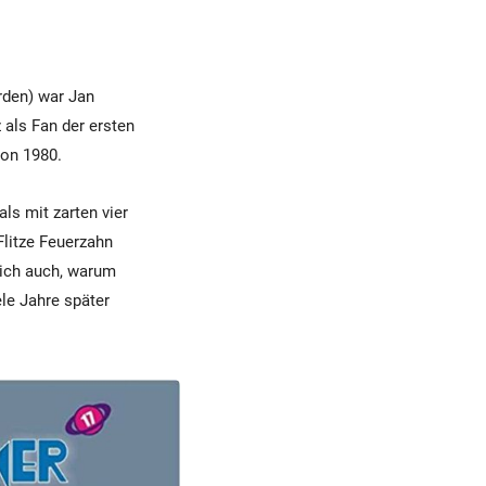
rden) war Jan
 als Fan der ersten
hon 1980.
ls mit zarten vier
Flitze Feuerzahn
tlich auch, warum
ele Jahre später