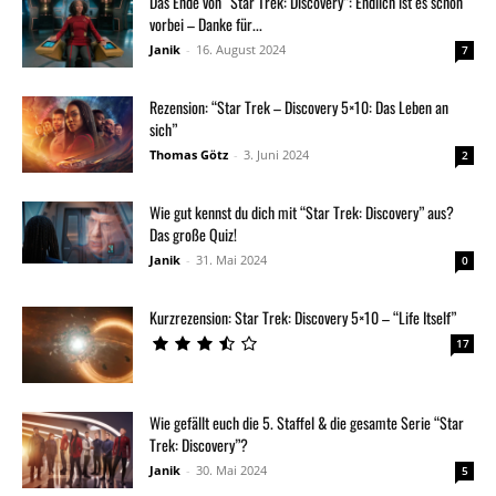
Das Ende von “Star Trek: Discovery”: Endlich ist es schon
vorbei – Danke für...
Janik
-
16. August 2024
7
Rezension: “Star Trek – Discovery 5×10: Das Leben an
sich”
Thomas Götz
-
3. Juni 2024
2
Wie gut kennst du dich mit “Star Trek: Discovery” aus?
Das große Quiz!
Janik
-
31. Mai 2024
0
Kurzrezension: Star Trek: Discovery 5×10 – “Life Itself”
17
Wie gefällt euch die 5. Staffel & die gesamte Serie “Star
Trek: Discovery”?
Janik
-
30. Mai 2024
5