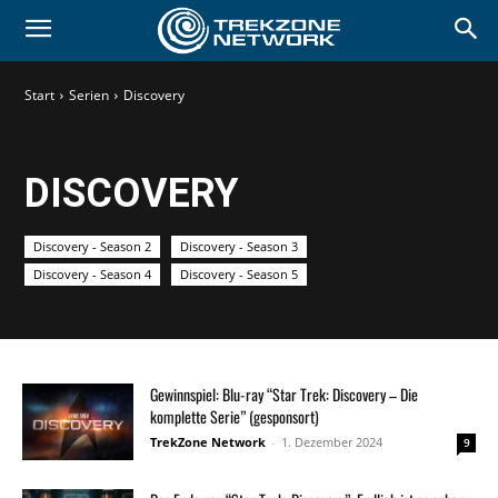
Start
Serien
Discovery
DISCOVERY
Discovery - Season 2
Discovery - Season 3
Discovery - Season 4
Discovery - Season 5
Gewinnspiel: Blu-ray “Star Trek: Discovery – Die
komplette Serie” (gesponsort)
TrekZone Network
-
1. Dezember 2024
9