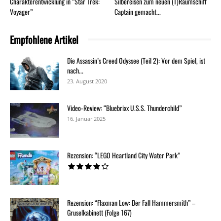
Charakterentwicklung in “Star Trek:
Silbereisen zum neuen (T)Raumschiff
Voyager”
Captain gemacht...
Empfohlene Artikel
Die Assassin’s Creed Odyssee (Teil 2): Vor dem Spiel, ist
nach...
23. August 2020
Video-Review: “Bluebrixx U.S.S. Thunderchild”
16. Januar 2025
Rezension: “LEGO Heartland City Water Park”
Rezension: “Flaxman Low: Der Fall Hammersmith” –
Gruselkabinett (Folge 167)