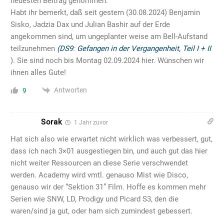
neuesten Beitrag genommen:
Habt ihr bemerkt, daß seit gestern (30.08.2024) Benjamin
Sisko, Jadzia Dax und Julian Bashir auf der Erde
angekommen sind, um ungeplanter weise am Bell-Aufstand
teilzunehmen
(DS9
:
Gefangen in der Ver­gangen­heit, Teil I + II
). Sie sind noch bis Montag 02.09.2024 hier. Wünschen wir
ihnen alles Gute!
Antworten
9
Sorak
1 Jahr zuvor
Hat sich also wie erwartet nicht wirklich was verbessert, gut,
dass ich nach 3×01 ausgestiegen bin, und auch gut das hier
nicht weiter Ressourcen an diese Serie verschwendet
werden. Academy wird vmtl. genauso Mist wie Disco,
genauso wir der “Sektion 31” Film. Hoffe es kommen mehr
Serien wie SNW, LD, Prodigy und Picard S3, den die
waren/sind ja gut, oder ham sich zumindest gebessert.