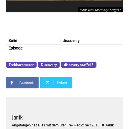
R
“Star Trek: Discovery” Staffel 5
Serie
discovery
Episode
Trekbarometer
Discovery
discovery staffel 5
Facebook
Twitter
Janik
Angefangen hat alles mit dem Star Trek Radio: Seit 2013 ist Janik