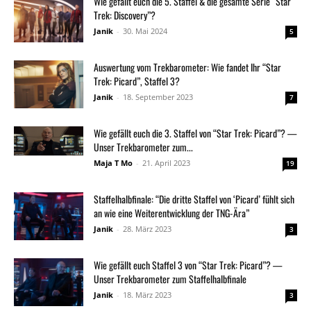
Wie gefällt euch die 5. Staffel & die gesamte Serie “Star
Trek: Discovery”?
Janik
-
30. Mai 2024
5
Auswertung vom Trekbarometer: Wie fandet Ihr “Star
Trek: Picard”, Staffel 3?
Janik
-
18. September 2023
7
Wie gefällt euch die 3. Staffel von “Star Trek: Picard”? —
Unser Trekbarometer zum...
Maja T Mo
-
21. April 2023
19
Staffelhalbfinale: “Die dritte Staffel von ‘Picard’ fühlt sich
an wie eine Weiterentwicklung der TNG-Ära”
Janik
-
28. März 2023
3
Wie gefällt euch Staffel 3 von “Star Trek: Picard”? —
Unser Trekbarometer zum Staffelhalbfinale
Janik
-
18. März 2023
3