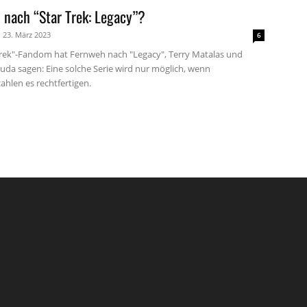
 nach “Star Trek: Legacy”?
23. März 2023
6
Trek"-Fandom hat Fernweh nach "Legacy", Terry Matalas und
uda sagen: Eine solche Serie wird nur möglich, wenn
ahlen es rechtfertigen.