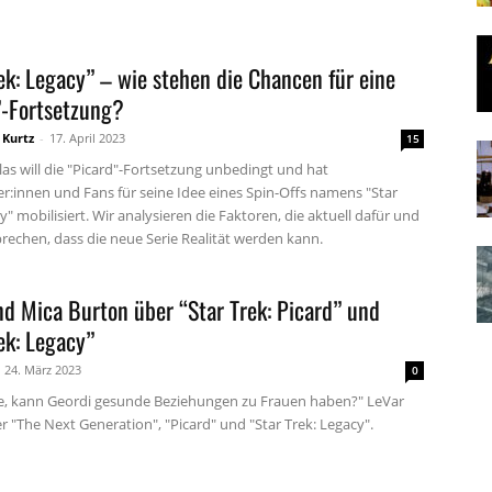
ek: Legacy” – wie stehen die Chancen für eine
”-Fortsetzung?
 Kurtz
-
17. April 2023
15
as will die "Picard"-Fortsetzung unbedingt und hat
er:innen und Fans für seine Idee eines Spin-Offs namens "Star
y" mobilisiert. Wir analysieren die Faktoren, die aktuell dafür und
rechen, dass die neue Serie Realität werden kann.
d Mica Burton über “Star Trek: Picard” und
ek: Legacy”
24. März 2023
0
tte, kann Geordi gesunde Beziehungen zu Frauen haben?" LeVar
 "The Next Generation", "Picard" und "Star Trek: Legacy".