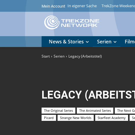
In eigener Sache
TrekZone Weeken
Mein Account
News & Stories
Serien
Film
Start
Serien
Legacy (Arbeitstitel)
LEGACY (ARBEITS
The Original Series
The Animated Series
The Next G
Picard
Strange New Worlds
Starfleet Academy
Se