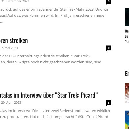
31. Dezember 2023
3
n zurück auf das enorm spannende "Star Trek"-Jahr 2023. Und wir
raus! Auf das, was kommen wird. Im Frühjahr erschienen neue
..
On
zu
ren streiken
“U
7. Mai 2023
0
 der US-Unterhaltungsindustrie streiken: "Star Trek"-
en, deren Skripte noch nicht geschrieben worden sind, sind
E
talas im Interview über “Star Trek: Picard”
20. April 2023
5
las im Interview: “Die letzten zwei Serienstunden waren wirklich
r zu produzieren. Hat mich fast umgebracht.” #StarTrek #Picard