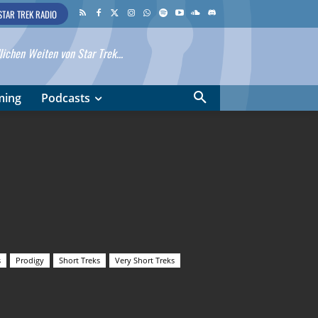
STAR TREK RADIO
ichen Weiten von Star Trek...
ming
Podcasts
s
Prodigy
Short Treks
Very Short Treks