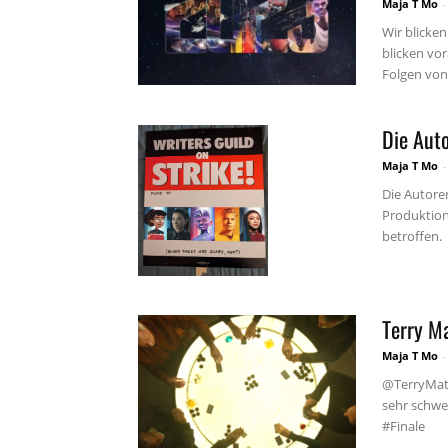
Maja T Mo
-
Wir blicke
blicken vo
Folgen von.
Die Auto
Maja T Mo
-
Die Autoren
Produktion
betroffen.
Terry Ma
Maja T Mo
-
@TerryMata
sehr schwe
#Finale