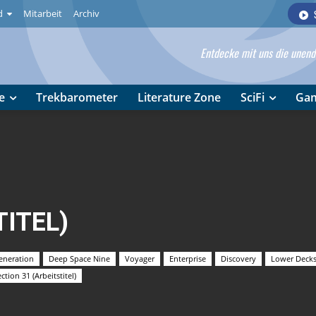
d
Mitarbeit
Archiv
Entdecke mit uns die unendl
e
Trekbarometer
Literature Zone
SciFi
Ga
TITEL)
eneration
Deep Space Nine
Voyager
Enterprise
Discovery
Lower Deck
ction 31 (Arbeitstitel)