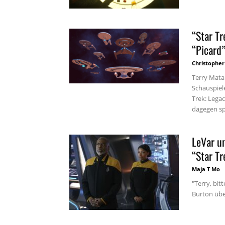
“Star Tr
“Picard
Christopher
Terry Matal
Schauspiel
Trek: Legac
dagegen sp
LeVar un
“Star Tr
Maja T Mo
-
"Terry, bi
Burton über