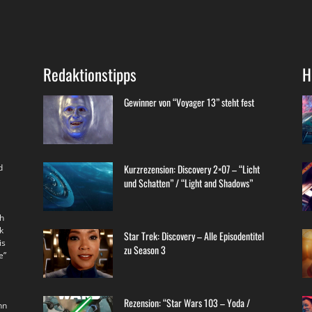
Redaktionstipps
H
Gewinner von “Voyager 13” steht fest
d
Kurzrezension: Discovery 2×07 – “Licht
und Schatten” / “Light and Shadows”
th
k
Star Trek: Discovery – Alle Episodentitel
is
zu Season 3
e”
Rezension: “Star Wars 103 – Yoda /
nn