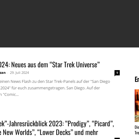
24: Neues aus dem “Star Trek Universe”
zan
-
29. Juli 2024
9
E
einen News Flash zu den Star Trek-Panels auf der "San Diego
2024" für euch zusammengetragen. San Diego. Auf der
n "Comic...
ek”-Jahresrückblick 2023: “Prodigy”, “Picard”,
Di
e New Worlds”, “Lower Decks” und mehr
Tr