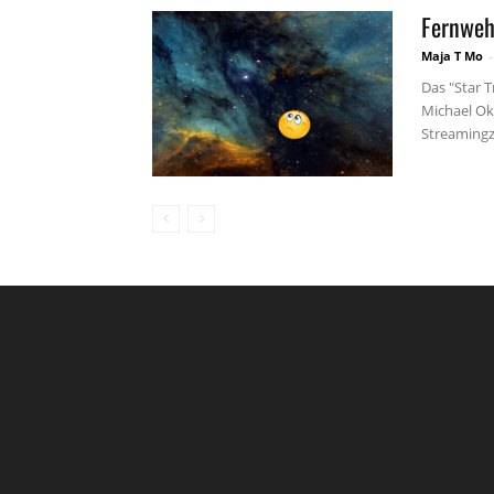
Fernweh
Maja T Mo
-
Das "Star 
Michael Ok
Streamingz