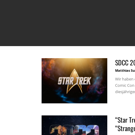
SDCC 20
Matthias Su
Wir haben 
Comic Con 
diesjährige
“Star Tr
“Strang