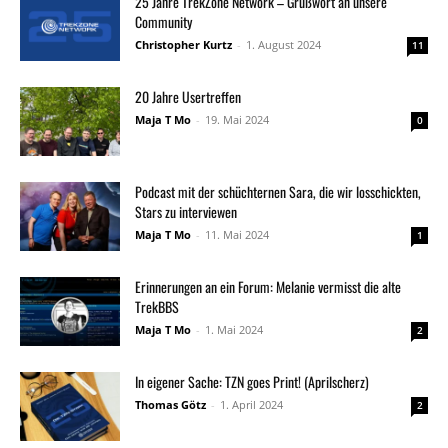
25 Jahre TrekZone Network – Grußwort an unsere
Community
Christopher Kurtz
-
1. August 2024
11
20 Jahre Usertreffen
Maja T Mo
-
19. Mai 2024
0
Podcast mit der schüchternen Sara, die wir losschickten,
Stars zu interviewen
Maja T Mo
-
11. Mai 2024
1
Erinnerungen an ein Forum: Melanie vermisst die alte
TrekBBS
Maja T Mo
-
1. Mai 2024
2
In eigener Sache: TZN goes Print! (Aprilscherz)
Thomas Götz
-
1. April 2024
2