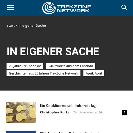
Start
In eigener Sache
IN EIGENER SACHE
25 Jahre TrekZone.de
Grußworte aus dem Fandom
Geschichten aus 25 Jahren TrekZone Network
April, April
Die Redaktion wünscht frohe Feiertage
Christopher Kurtz
-
24. Dezember 2024
2