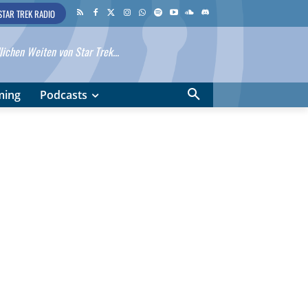
STAR TREK RADIO
ichen Weiten von Star Trek...
ming
Podcasts