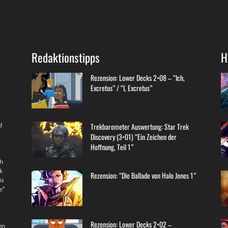
Redaktionstipps
H
Rezension: Lower Decks 2×08 – “Ich,
Excretus” / “I, Excretus”
d
Trekbarometer Auswertung: Star Trek
Discovery (3×01) “Ein Zeichen der
Hoffnung, Teil 1”
th
k
Rezension: “Die Ballade von Halo Jones 1”
is
e”
Rezension: Lower Decks 2×02 –
nn