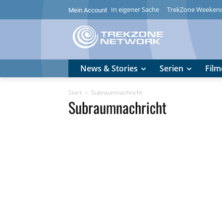
In eigener Sache
TrekZone Weeken
Mein Account
News & Stories
Serien
Film
Start
Subraumnachricht
Subraumnachricht
Kontaktformular
Sende uns deine 
Name
E-Mail Adresse