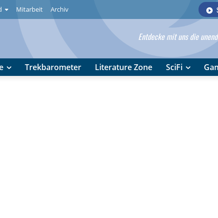
d
Mitarbeit
Archiv
Entdecke mit uns die unendl
e
Trekbarometer
Literature Zone
SciFi
Ga
Subraumnachricht