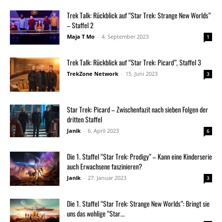
Trek Talk: Rückblick auf “Star Trek: Strange New Worlds”
– Staffel 2
Maja T Mo
-
4. September 2023
1
Trek Talk: Rückblick auf “Star Trek: Picard”, Staffel 3
TrekZone Network
-
15. Juni 2023
3
Star Trek: Picard – Zwischenfazit nach sieben Folgen der
dritten Staffel
Janik
-
6. April 2023
6
Die 1. Staffel “Star Trek: Prodigy” – Kann eine Kinderserie
auch Erwachsene faszinieren?
Janik
-
27. Januar 2023
3
Die 1. Staffel “Star Trek: Strange New Worlds”: Bringt sie
uns das wohlige “Star...