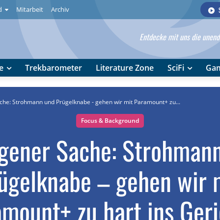
d
Mitarbeit
Archiv
Entdecke mit uns die unendl
e
Trekbarometer
Literature Zone
SciFi
Ga
ache: Strohmann und Prügelknabe - gehen wir mit Paramount+ zu...
Focus & Background
igener Sache: Strohman
ügelknabe – gehen wir 
mount+ zu hart ins Ger