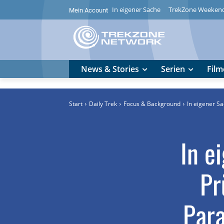
In eigener Sache
TrekZone Weeken
Mein Account
News & Stories
Serien
Film
Start
Daily Trek
Focus & Background
In eigener S
In e
Pr
Para