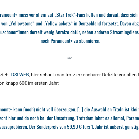
ramount+ muss vor allem auf „Star Trek“-Fans hoffen und darauf, dass sich
g von „Yellowstone“ und „Yellowjackets“ in Deutschland fortsetzt. Davon ab
u­schaue­r*in­nen derzeit wenig Anreize dafür, neben anderen Streamingdien
noch Paramount+ zu abonnieren.
taz
 zieht
DSLWEB
, hier schaut man trotz erkennbarer Defizite vor allen
on knapp 60€ im ersten Jahr:
ount+ kann (noch) nicht voll überzeugen. […] die Auswahl an Titeln ist klei
scht hier und da noch bei der Umsetzung. Trotzdem lohnt es allemal, Param
auszuprobieren. Der Sonderpreis von 59,90 € fürs 1. Jahr ist äußerst günstig