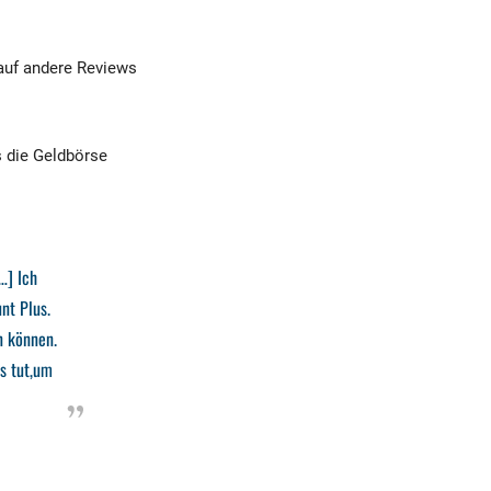
 auf andere Reviews
s die Geldbörse
…] Ich
nt Plus.
n können.
es tut,um