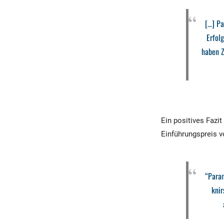
[…] Pa
Erfol
haben Z
Ein positives Fazit
Einführungspreis v
“Param
knir