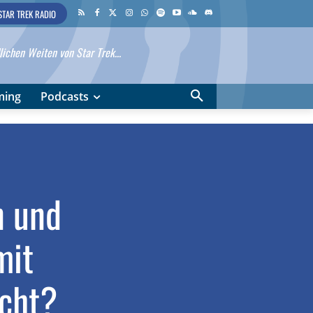
STAR TREK RADIO
ichen Weiten von Star Trek...
ming
Podcasts
n und
mit
icht?