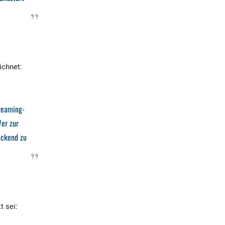
ichnet:
reaming-
Wer zur
ackend zu
t sei: