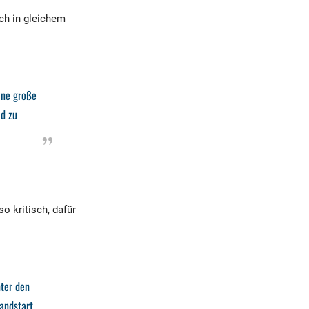
ich in gleichem
ine große
ld zu
so kritisch, dafür
nter den
landstart