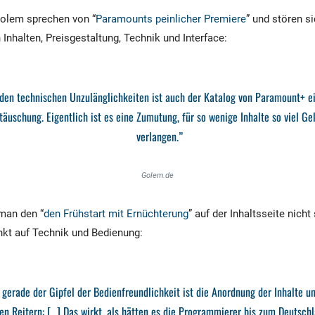
Golem sprechen von “
Paramounts peinlicher Premiere
” und stören s
Inhalten, Preisgestaltung, Technik und Interface:
den technischen Unzulänglichkeiten ist auch der Katalog von Paramount+ e
täuschung. Eigentlich ist es eine Zumutung, für so wenige Inhalte so viel Ge
verlangen.”
Golem.de
 man den “
den Frühstart mit Ernüchterung
” auf der Inhaltsseite nicht 
nkt auf Technik und Bedienung:
 gerade der Gipfel der Bedienfreundlichkeit ist die Anordnung der Inhalte u
en Reitern: […] Das wirkt, als hätten es die Programmierer bis zum Deutsch