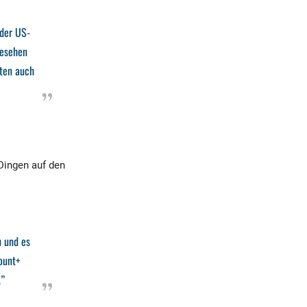
 der US-
gesehen
sten auch
 Dingen auf den
n und es
ount+
.”