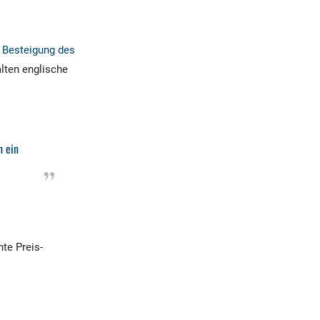
r Besteigung des
alten englische
h ein
te Preis-