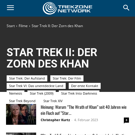
Start
Filme
Star Trek II: Der Zorn des Khan
STAR TREK II: DER
ZORN DES KHAN
Star Trek: Der Aufstand
Star Trek: Der Film
Star Trek VI: Das unentdeckte Land
Der erste Kontakt
Nemesis
Star Trek (2009)
Star Trek Into Darkness
Star Trek Beyond
Star Trek XIV
Meinung: Warum “The Wrath of Khan” seit 40 Jahren wie
ein Fluch auf “Star...
Christopher Kurtz
-
4. Februar 2023
8