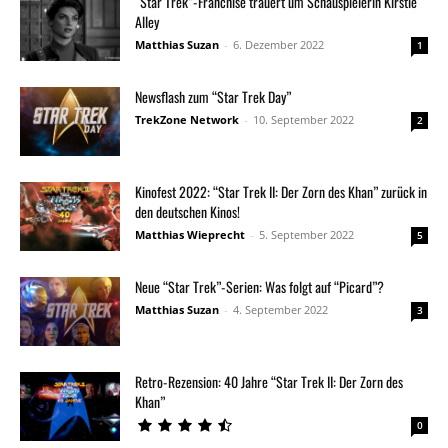
“Star Trek”-Franchise trauert um Schauspielerin Kirstie
Alley
Matthias Suzan
-
6. Dezember 2022
1
Newsflash zum “Star Trek Day”
TrekZone Network
-
10. September 2022
2
Kinofest 2022: “Star Trek II: Der Zorn des Khan” zurück in
den deutschen Kinos!
Matthias Wieprecht
-
5. September 2022
5
Neue “Star Trek”-Serien: Was folgt auf “Picard”?
Matthias Suzan
-
4. September 2022
3
Retro-Rezension: 40 Jahre “Star Trek II: Der Zorn des
Khan”
0