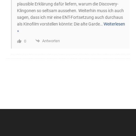
plausible Erklärung dafür liefern, warum die Discovery-
Klingonen so seltsam aussehen. Weiterhin muss ich auch
sagen, dass ich mir eine ENT-Fortsetzung auch durchaus
als Kinofilm vorstellen könnte: Die alte Garde
…
Weiterlesen
»
Antworten
0