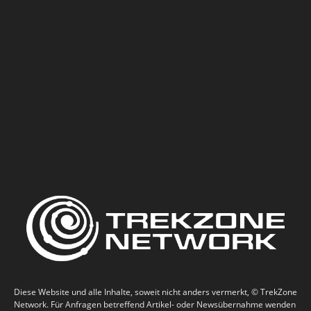
Diese Website und alle Inhalte, soweit nicht anders vermerkt, © TrekZone
Network. Für Anfragen betreffend Artikel- oder Newsübernahme wenden