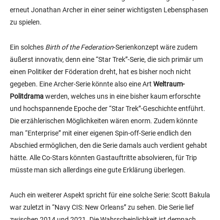
erneut Jonathan Archer in einer seiner wichtigsten Lebensphasen
zu spielen.
Ein solches
Birth of the Federation
-Serienkonzept wäre zudem
äußerst innovativ, denn eine “Star Trek”-Serie, die sich primär um
einen Politiker der Föderation dreht, hat es bisher noch nicht
gegeben. Eine Archer-Serie könnte also eine Art
Weltraum-
Politdrama
werden, welches uns in eine bisher kaum erforschte
und hochspannende Epoche der “Star Trek”-Geschichte entführt.
Die erzählerischen Möglichkeiten wären enorm. Zudem könnte
man “Enterprise” mit einer eigenen Spin-off-Serie endlich den
Abschied ermöglichen, den die Serie damals auch verdient gehabt
hätte. Alle Co-Stars könnten Gastauftritte absolvieren, für Trip
müsste man sich allerdings eine gute Erklärung überlegen.
Auch ein weiterer Aspekt spricht für eine solche Serie: Scott Bakula
war zuletzt in “Navy CIS: New Orleans” zu sehen. Die Serie lief
zwischen 2014 und 2021. Die Wahrscheinlichkeit ist demnach