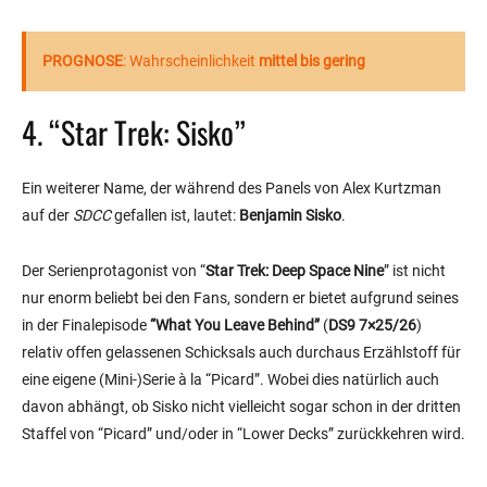
PROGNOSE
: Wahrscheinlichkeit
mittel bis gering
4. “Star Trek: Sisko”
Ein weiterer Name, der während des Panels von Alex Kurtzman
auf der
SDCC
gefallen ist, lautet:
Benjamin Sisko
.
Der Serienprotagonist von “
Star Trek: Deep Space Nine
” ist nicht
nur enorm beliebt bei den Fans, sondern er bietet aufgrund seines
in der Finalepisode
“What You Leave Behind”
(
DS9 7×25/26
)
relativ offen gelassenen Schicksals auch durchaus Erzählstoff für
eine eigene (Mini-)Serie à la “Picard”. Wobei dies natürlich auch
davon abhängt, ob Sisko nicht vielleicht sogar schon in der dritten
Staffel von “Picard” und/oder in “Lower Decks” zurückkehren wird.