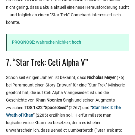
nicht gering, dass Bakula aktuell eine neue Herausforderung sucht
– und folglich an einem “Star Trek”-Comeback interessiert sein
könnte.
PROGNOSE
: Wahrscheinlichkeit
hoch
7. “Star Trek: Ceti Alpha V”
Schon seit einigen Jahren ist bekannt, dass
Nicholas Meyer
(76)
bei Paramount einen Story-Entwurf für eine “Star Trek”-Miniserie
gepitcht hat, die auf Ceti Alpha V angesiedelt ist und die
Geschichte von
Khan
Noonien Singh
und seinen Augments
zwischen
TOS 1×22 “Space Seed”
(2267) und “
Star Trek II: The
Wrath of Khan
” (2285) erzählen soll. Hierfür müsste man
logischerweise Khan neu besetzen, denn es ist eher
unwahrscheinlich, dass Benedict Cumberbatch (“Star Trek Into