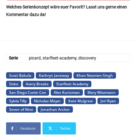
Welches Serienkonzept wäre euer Favorit? Lasst uns gerne einen
Kommentar dazu da!
Serie
picard, starfleet-academy, discovery
Scott Bakula
Kathryn Janeway
Khan Noonien-Singh
Sisko
Avery Brooks
Starfleet Academy
San Diego Comic Con
Alex Kurtzman
Mary Wisemann
Sylvia Tilly
Nicholas Meyer
Kate Mulgrew
Jeri Ryan
Seven of Nine
Jonathan Archer
Facebook
Twitter