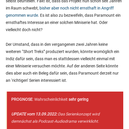
selbst beurteilen. Fakt ist, dass das Projekt nun schon seit Jahren
im Raum schwebt,
bisher aber noch nicht ernsthaft in Angriff
genommen wurde
. Es ist also zu bezweifeln, dass Paramount ein
ernsthaftes Interesse an einer solchen Miniserie hat. Oder
vielleicht doch nicht?
Der Umstand, dass in den vergangenen zwei Jahren keine
weiteren “Short Treks” produziert wurden, könnte womöglich ein
Indiz dafür sein, dass man es stattdessen vielleicht einmal mit
einer Miniserie versuchen möchte. Auf der anderen Seite könnte
dies aber auch ein Beleg dafür sein, dass Paramount derzeit nur
an ‘richtigen’ Serien interessiert ist.
PROGNOSE
: Wahrscheinlichkeit
sehr gering
UPDATE vom 13.09.2022:
Das Serienkonzept wird
demnächst als Podcast-Audiodrama verwirklicht.