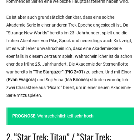
kommenden Serien eine weibliche Hauptdarstellerin haben wird.
Es ist aber auch grundsätzlich denkbar, dass eine solche
Akademie-Serie in einer anderen Trek-Epoche angesiedelt ist. Da
“Strange New Worlds” bereits im 23. Jahrhundert spielt und die
frühen Abenteuer von Pike, Spock und neuerdings auch Kirk zeigt,
ist es wohl eher unwahrscheinlich, dass eine Akademie-Serie
ebenfalls in diesem Zeitraum spielt. Wahrscheinlicher ist da schon
eher das frühe 25. Jahrhundert. Die Akademie der Sternenflotte
war bereits in
“The Stargazer”
(
PIC 2×01
) zu sehen. Und mit Elnor
(
Evan Evagora
) und Soji Asha (
Isa Briones
) stünden womöglich
zwei Charaktere aus “Picard” bereit, um in einer neuen Akademie-
Serie mitzuspielen.
PROGNOSE
: Wahrscheinlichkeit
sehr hoch
2. “Star Trek: Titan” / “Star Trek: