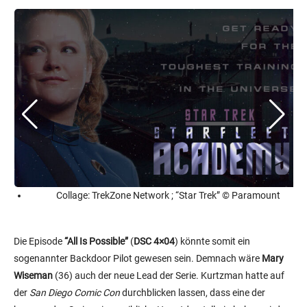
Collage: TrekZone Network ; “Star Trek” © Paramount
Die Episode
“All Is Possible”
(
DSC 4×04
) könnte somit ein
sogenannter Backdoor Pilot gewesen sein. Demnach wäre
Mary
Wiseman
(36) auch der neue Lead der Serie. Kurtzman hatte auf
der
San Diego Comic Con
durchblicken lassen, dass eine der