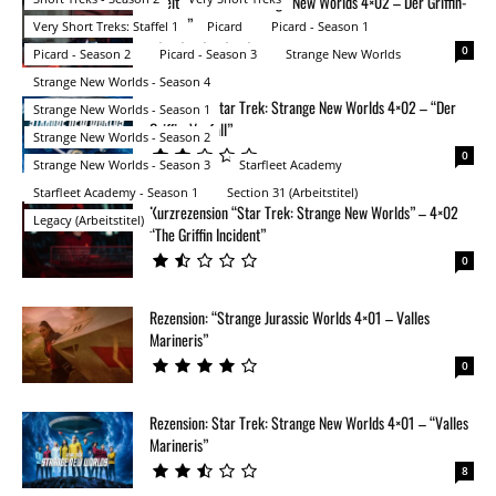
Zweitrezension: “Strange New Worlds 4×02 – Der Griffin-
Vorfall”
Very Short Treks: Staffel 1
Picard
Picard - Season 1
0
Picard - Season 2
Picard - Season 3
Strange New Worlds
Strange New Worlds - Season 4
Rezension: Star Trek: Strange New Worlds 4×02 – “Der
Strange New Worlds - Season 1
Griffin-Vorfall”
Strange New Worlds - Season 2
0
Strange New Worlds - Season 3
Starfleet Academy
Starfleet Academy - Season 1
Section 31 (Arbeitstitel)
Kurzrezension “Star Trek: Strange New Worlds” – 4×02
Legacy (Arbeitstitel)
“The Griffin Incident”
0
Rezension: “Strange Jurassic Worlds 4×01 – Valles
Marineris”
0
Rezension: Star Trek: Strange New Worlds 4×01 – “Valles
Marineris”
8