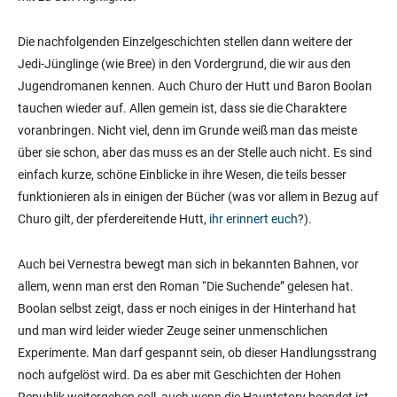
Die nachfolgenden Einzelgeschichten stellen dann weitere der
Jedi-Jünglinge (wie Bree) in den Vordergrund, die wir aus den
Jugendromanen kennen. Auch Churo der Hutt und Baron Boolan
tauchen wieder auf. Allen gemein ist, dass sie die Charaktere
voranbringen. Nicht viel, denn im Grunde weiß man das meiste
über sie schon, aber das muss es an der Stelle auch nicht. Es sind
einfach kurze, schöne Einblicke in ihre Wesen, die teils besser
funktionieren als in einigen der Bücher (was vor allem in Bezug auf
Churo gilt, der pferdereitende Hutt,
ihr erinnert euch
?).
Auch bei Vernestra bewegt man sich in bekannten Bahnen, vor
allem, wenn man erst den Roman “Die Suchende” gelesen hat.
Boolan selbst zeigt, dass er noch einiges in der Hinterhand hat
und man wird leider wieder Zeuge seiner unmenschlichen
Experimente. Man darf gespannt sein, ob dieser Handlungsstrang
noch aufgelöst wird. Da es aber mit Geschichten der Hohen
Republik weitergehen soll, auch wenn die Hauptstory beendet ist,