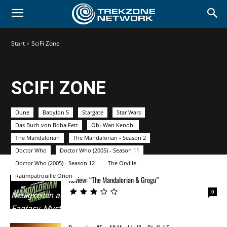
Start
SciFi Zone
SCIFI ZONE
Dune
Babylon 5
Stargate
Star Wars
Das Buch von Boba Fett
Obi-Wan Kenobi
The Mandalorian
The Mandalorian - Season 2
Doctor Who
Doctor Who (2005) - Season 11
Doctor Who (2005) - Season 12
The Orville
Raumpatrouille Orion
Review: “The Mandalorian & Grogu”
0
Neuigkeiten aus der Welt von Science-Fiction,
Fantasy, Mystery und Horror