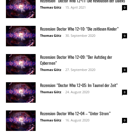
Rezension: “Doctor Who 12×11: Die Revolution der Daleks”
Thomas Götz
-
15. April 2021
0
Rezension: Doctor Who 12×10: “Die zeitlosen Kinder”
Thomas Götz
-
30. September 2020
0
Rezension: Doctor Who 12×09: “Der Aufstieg der
Cybermen”
Thomas Götz
-
27. September 2020
0
Rezension: “Doctor Who 12×05: Im Taumel der Zeit”
Thomas Götz
-
24. August 2020
0
Rezension: Doctor Who 12×04 – “Unter Strom”
Thomas Götz
-
16. August 2020
0