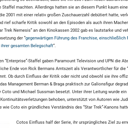
zte Staffel machten. Allerdings hatten sie an diesem Punkt kaum eine
 die 2001 mit einer relativ großen Zuschauerzahl debütiert hatte, verl
d rief scharfe Kritik sowohl an den Episoden als auch ihren Macher
tar Trek Nemesis” an den Kinokassen 2002 gab es lautstarke und v
setzung der “
gegenwärtigen Führung des Franchise, einschließlich
 ihrer gesamten Belegschaft
“.
en “Enterprise”-Staffel gaben Paramount Television und UPN die Ab
liche Ende von Rick Bermans Amtszeit als Verantwortlicher für die “
t. Ob durch Einfluss der Kritik oder nicht und obwohl sie ihre offizi
e das Management Berman & Braga praktisch zur Galionsfigur degradi
 Coto und Michael Sussman besetzt. Unter ihrer Leitung wurde ein 
tinuitätsverletzungen behoben, unterstützt von Autoren wie Judit
e wie Coto ein gründliches Verständnis des “Star Trek”-Kanons hatt
Cotos Einfluss half der Serie, ihr ursprüngliches Ziel zu err