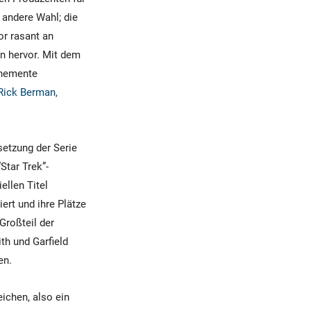
 andere Wahl; die
or rasant an
n hervor. Mit dem
ehemente
 Rick Berman,
setzung der Serie
Star Trek”-
ellen Titel
ert und ihre Plätze
Großteil der
h und Garfield
en.
eichen, also ein