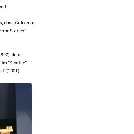
mit.
es, dass Coto zum
rror Stories”
(1992), dem
ilm “Star Kid”
l” (2001).