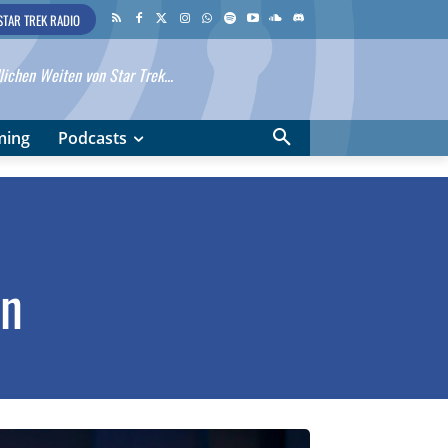
STAR TREK RADIO
ichen Weiten von Star Trek...
ming
Podcasts
en