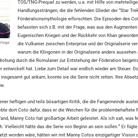
TOS/TNG-Prequel zu werden, u.a. mit Hilfe von mehrteilig
Handlungssträngen, die die fehlenden Glieder der “Star Trek
Förderationsmythologie erforschten. Die Episoden des C
befassten sich z.B. mit der Frage, was aus den Augmente
Eugenischen Kriegen und der Rückkehr von Khan geworden
 Folge
die Vulkanier zwischen Enterprise und der Originalserie ver
.
warum die Klingonen in der Originalserie anders aussehen 
drohung durch die Romulaner zur Entstehung der Föderation beiget
r entwickelt hat. Liebe zum Detail war endlich wieder am Steuer. D
l insgesamt gut ankam, konnte sie die Serie nicht retten. Ihre Abset
he.
jener heftigen und teils bösartigen Kritik, die die Fangemeinde austei
bte dort Coto dafür, dass er die Weichen für die problembehaftete P
h fand, Manny Coto hat großartige Arbeit geleistet. Als ich sah, was
. Vielleicht hätte das die Serie von Beginn an sein sollen.'” Er fügt
setzt worden wäre, hätten wir mit Manny Cotos einzigartiger Vision 