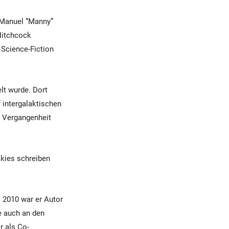
n Manuel “Manny”
Hitchcock
 Science-Fiction
lt wurde. Dort
f intergalaktischen
e Vergangenheit
kkies schreiben
 2010 war er Autor
te auch an den
r als Co-