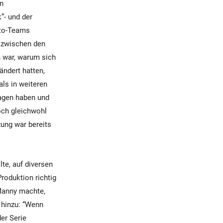
en
”- und der
oto-Teams
n zwischen den
 war, warum sich
ändert hatten,
als in weiteren
ragen haben und
och gleichwohl
zung war bereits
lte, auf diversen
roduktion richtig
 Manny machte,
e hinzu: “Wenn
der Serie