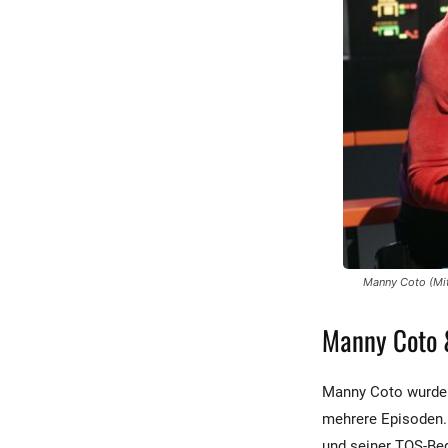
Manny Coto (Mit
Manny Coto &
Manny Coto wurde 2
mehrere Episoden. 
und seiner TOS-Beg