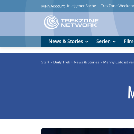
In eigener Sache
TrekZone Weeken
Mein Account
News & Stories
Serien
Film
Start
Daily Trek
News & Stories
Manny Coto ist ve
M