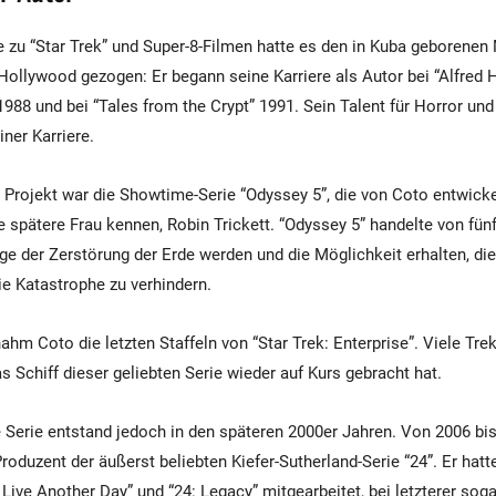
 zu “Star Trek” und Super-8-Filmen hatte es den in Kuba geborene
ollywood gezogen: Er begann seine Karriere als Autor bei “Alfred 
1988 und bei “Tales from the Crypt” 1991. Sein Talent für Horror und
ner Karriere.
 Projekt war die Showtime-Serie “Odyssey 5”, die von Coto entwicke
e spätere Frau kennen, Robin Trickett. “Odyssey 5” handelte von fün
ge der Zerstörung der Erde werden und die Möglichkeit erhalten, di
e Katastrophe zu verhindern.
ahm Coto die letzten Staffeln von “Star Trek: Enterprise”. Viele Tre
s Schiff dieser geliebten Serie wieder auf Kurs gebracht hat.
Serie entstand jedoch in den späteren 2000er Jahren. Von 2006 bis
roduzent der äußerst beliebten Kiefer-Sutherland-Serie “24”. Er hat
Live Another Day” und “24: Legacy” mitgearbeitet, bei letzterer soga