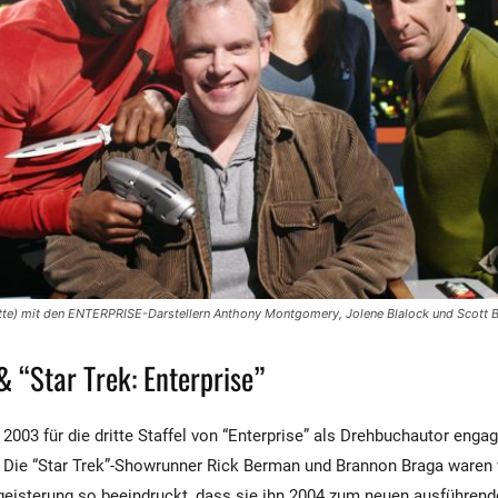
te) mit den ENTERPRISE-Darstellern Anthony Montgomery, Jolene Blalock und Scott B
 “Star Trek: Enterprise”
003 für die dritte Staffel von “Enterprise” als Drehbuchautor engag
Die “Star Trek”-Showrunner Rick Berman und Brannon Braga waren v
eisterung so beeindruckt, dass sie ihn 2004 zum neuen ausführend