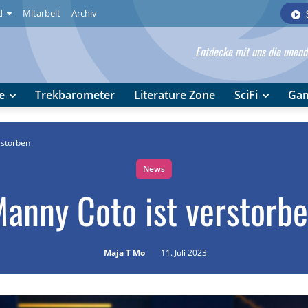
d
Mitarbeit
Archiv
Entdecke mit uns die unendl
e
Trekbarometer
Literature Zone
SciFi
Ga
rstorben
News
anny Coto ist verstorb
Maja T Mo
11. Juli 2023