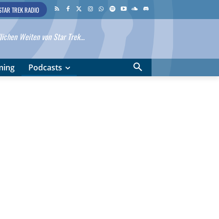
STAR TREK RADIO
ichen Weiten von Star Trek...
ming
Podcasts