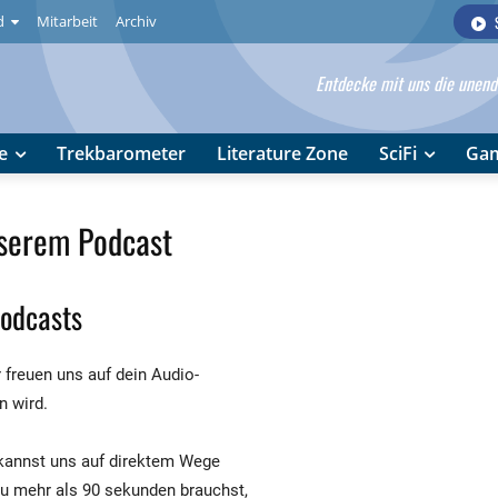
d
Mitarbeit
Archiv
Entdecke mit uns die unendl
e
Trekbarometer
Literature Zone
SciFi
Ga
nserem Podcast
Podcasts
freuen uns auf dein Audio-
n wird.
 kannst uns auf direktem Wege
u mehr als 90 sekunden brauchst,