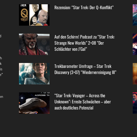
Rezension: “Star Trek: Der Q-Konflikt”
d
Auf den Schirm! Podcast zu “Star Trek:
Strange New Worlds” 2×08 “Der
Schlächter von J’Gal”
th
k
Trekbarometer Umfrage – Star Trek
is
Discovery (3×07) “Wiedervereinigung III”
e”
“Star Trek: Voyager – Across the
nn
Unknown”: Ernste Schwächen – aber
auch deutliches Potenzial