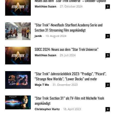
Neues aus dem “Star Trek Universe” – Oktober-Update
Matthias Suzan
-
27. Oktober 2024
0
“Star Trek”-Newsflash: Starfleet Academy Serie und
Section 31 Streaming Film angekündigt
Janik
-
10. August 2024
3
SDCC 2024: Neues aus dem “Star Trek Universe”
Matthias Suzan
-
29. Juli 2024
9
“Star Trek”-Jahresrückblick 2023: “Prodigy”, “Picard”,
“Strange New Worlds”, “Lower Decks” und mehr
Maja T Mo
-
31. Dezember 2023
3
“Star Trek: Section 31” als TV-Film mit Michelle Yeoh
angekündigt
Christopher Kurtz
-
18. April 2023
8