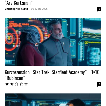
“Ära Kurtzman”
Christopher Kurtz
-
30. März 2026
8
Kurzrezension “Star Trek: Starfleet Academy” – 1×10
“Rubincon”
3