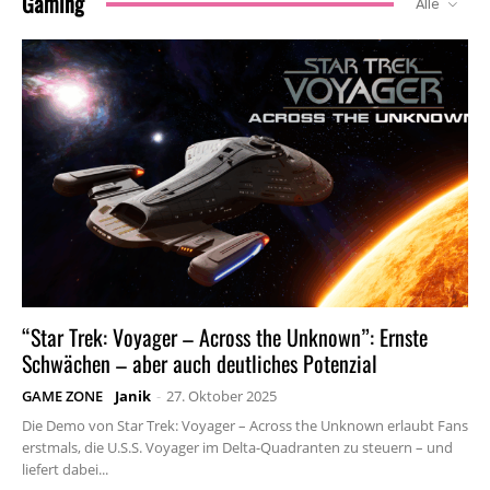
Gaming
Alle
“Star Trek: Voyager – Across the Unknown”: Ernste
Schwächen – aber auch deutliches Potenzial
GAME ZONE
Janik
-
27. Oktober 2025
Die Demo von Star Trek: Voyager – Across the Unknown erlaubt Fans
erstmals, die U.S.S. Voyager im Delta-Quadranten zu steuern – und
liefert dabei...