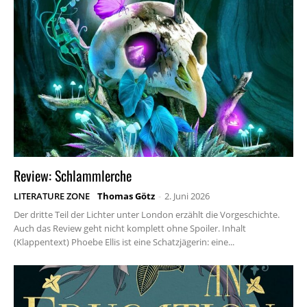
Review: Schlammlerche
LITERATURE ZONE
Thomas Götz
-
2. Juni 2026
Der dritte Teil der Lichter unter London erzählt die Vorgeschichte.
Auch das Review geht nicht komplett ohne Spoiler. Inhalt
(Klappentext) Phoebe Ellis ist eine Schatzjägerin: eine...