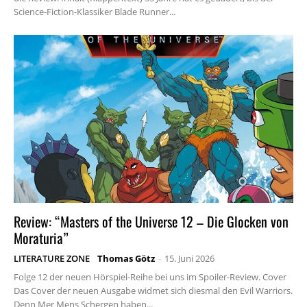
Science-Fiction-Klassiker Blade Runner...
Review: “Masters of the Universe 12 – Die Glocken von
Moraturia”
LITERATURE ZONE
Thomas Götz
-
15. Juni 2026
Folge 12 der neuen Hörspiel-Reihe bei uns im Spoiler-Review. Cover
Das Cover der neuen Ausgabe widmet sich diesmal den Evil Warriors.
Denn Mer Mens Schergen haben...