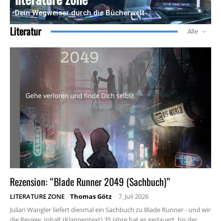
Dein Wegweiser durch die Bücherwelt
Literatur
Alle
Rezension: “Blade Runner 2049 (Sachbuch)”
LITERATURE ZONE
Thomas Götz
-
7. Juli 2026
Julian Wangler liefert diesmal ein Sachbuch zu Blade Runner - und wir
die Review. Inhalt (Klappentext) 35 Jahre hat es gedauert, bis der