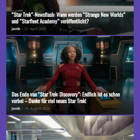
“Star Trek”-Newsflash: Wann werden “Strange New Worlds”
und “Starfleet Academy” veröffentlicht?
Janik
-
21. April 2025
Das Ende von “Star Trek: Discovery”: Endlich ist es schon
vorbei – Danke für viel neues Star Trek!
Janik
-
16. August 2024