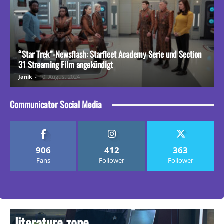
“Star Trek”-Newsflash: Starfleet Academy Serie und Section
31 Streaming Film angekündigt
Janik
-
10. August 2024
Communicator Social Media
906
412
363
Fans
Follower
Follower
literature zone