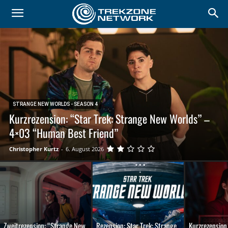
STRANGE NEW WORLDS - SEASON 4
Kurzrezension: “Star Trek: Strange New Worlds” –
4×03 “Human Best Friend”
Christopher Kurtz
-
6. August 2026
Zweitrezension: “Strange New
Rezension: Star Trek: Strange
Kurzrezension 