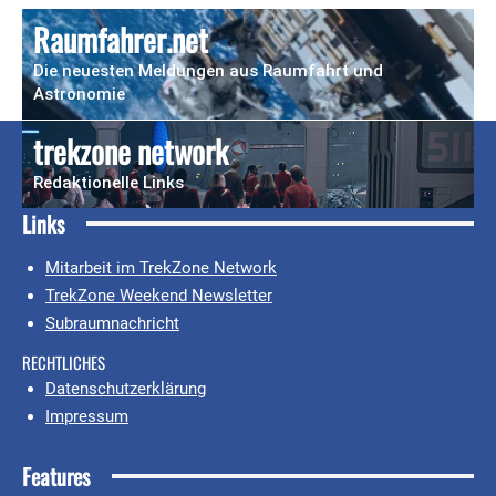
Raumfahrer.net
Die neuesten Meldungen aus Raumfahrt und
Astronomie
trekzone network
Redaktionelle Links
Links
Mitarbeit im TrekZone Network
TrekZone Weekend Newsletter
Subraumnachricht
RECHTLICHES
Datenschutzerklärung
Impressum
Features