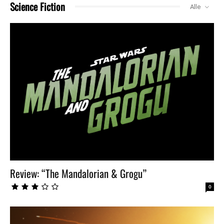
So gut, wie alle sagen? - Lego 10356 USS
Science Fiction
Alle
Enterprise 1701-D & BrickBling 103702
45:31
News Needle September 2025 - The Wild Ride
continues
03:55
News Needle September 2025 - Der wilde Ritt
geht weiter
04:15
News Needle August 2025 - Failed Summit
04:40
Review: “The Mandalorian & Grogu”
0