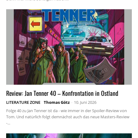
Review: Jan Tenner 40 – Konfrontation in Ostland
LITERATURE ZONE
Thomas Götz
-
10. Juni 2026
Folge 40 zu Jan Tenner ist da - wie immer in der Spoiler-Review von
Tom. Und natürlich folgt demnächst auch das neue Masters-Review
-...