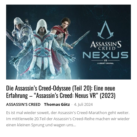
Die Assassin’s Creed-Odyssee (Teil 20): Eine neue
Erfahrung – “Assassin’s Creed: Nexus VR” (2023)
ASSASSIN'S CREED
Thomas Götz
-
4. Juli 2024
Es ist mal wieder soweit, der Assassin's Creed-Marathon geht weiter.
Im mittlerweile 20.Teil der Assassin's Creed-Reihe machen wir wieder
einen kleinen Sprung und wagen uns...