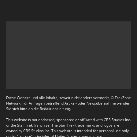
Diese Website und alle Inhalte, soweit nicht anders vermerkt, © TrekZone
Network. Für Anfragen betreffend Artikel- oder Newsübernahme wenden
Sie sich bitte an die Redaktionsleitung.
This website is not endorsed, sponsored or affiliated with CBS Studios Inc.
or the Star Trek franchise. The Star Trek trademarks and logos are
owned by CBS Studios Inc. This website is intended for personal use only,
under “fair use” principles of United States copyright law.