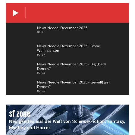
News Needel December 2025
01:47
News Needle Dezember 2025 - Frohe
Weihnachten
01:51
News Needle November 2025 - Big (Bad)
Demos?
01:53
News Needle November 2025 - Gewalt(ige)
Demos?
02:00
News Needle October 2025 - War and Peace
04:04
sf zone
News Needle Oktober 2025 - Krieg und Frieden
Neuigkeiten aus der Welt von Science-Fiction, Fantasy,
04:13
Mystery und Horror