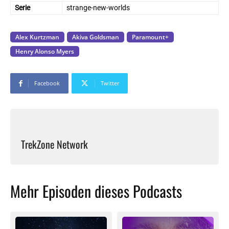
Serie
strange-new-worlds
Alex Kurtzman
Akiva Goldsman
Paramount+
Henry Alonso Myers
Facebook
Twitter
TrekZone Network
Mehr Episoden dieses Podcasts