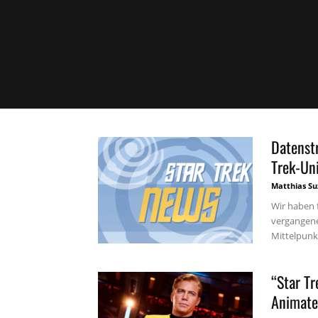
Datenst
Trek-Un
Matthias Su
Wir haben 
vergangen
Mittelpunkt
“Star Tr
Animated