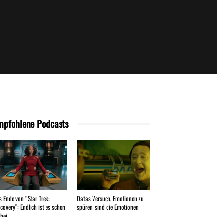
mpfohlene Podcasts
s Ende von “Star Trek:
Datas Versuch, Emotionen zu
covery”: Endlich ist es schon
spüren, sind die Emotionen
bei...