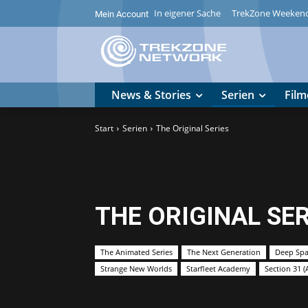
In eigener Sache
TrekZone Weeken
Mein Account
News & Stories
Serien
Film
Start
Serien
The Original Series
THE ORIGINAL SER
The Animated Series
The Next Generation
Deep Spa
Strange New Worlds
Starfleet Academy
Section 31 (A