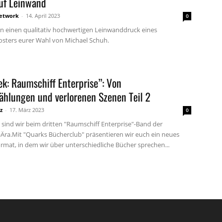
uf Leinwand
etwork
-
14. April 2023
0
en einen qualitativ hochwertigen Leinwanddruck eines
sters eurer Wahl von Michael Schuh.
ek: Raumschiff Enterprise”: Von
ählungen und verlorenen Szenen Teil 2
z
-
17. März 2023
0
 sind wir beim dritten "Raumschiff Enterprise"-Band der
ra.Mit "Quarks Bücherclub" präsentieren wir euch ein neues
rmat, in dem wir über unterschiedliche Bücher sprechen...