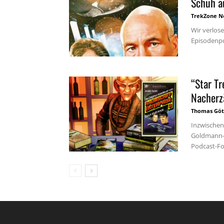
Schuh a
TrekZone N
Wir verlos
Episodenpo
“Star Tr
Nacherz
Thomas Göt
Inzwischen
Goldmann-Ä
Podcast-Fo