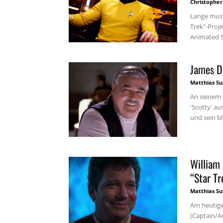
Christopher
Lange muss
Trek"-Proj
Animated Se
James Do
Matthias Su
An seinem 
'Scotty' au
und sein bl
William 
“Star T
Matthias Su
Am heutige
(Captain/Ad