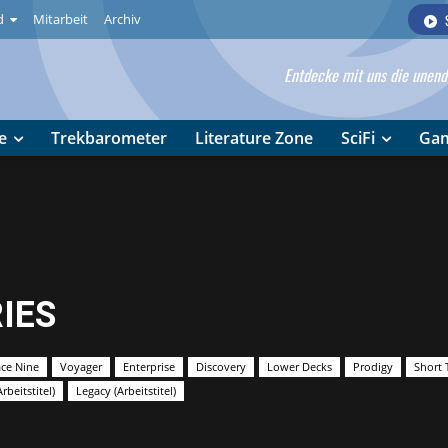
d
Mitarbeit
Archiv
Entdecke mit uns die unendl
e
Trekbarometer
Literature Zone
SciFi
Ga
IES
ce Nine
Voyager
Enterprise
Discovery
Lower Decks
Prodigy
Short 
rbeitstitel)
Legacy (Arbeitstitel)