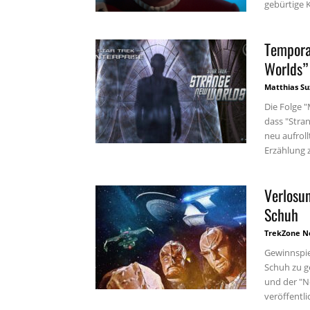
gebürtige 
Tempora
Worlds”
Matthias Su
Die Folge 
dass "Stra
neu aufroll
Erzählung z
Verlosu
Schuh
TrekZone N
Gewinnspie
Schuh zu ge
und der "N
veröffentli