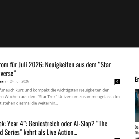
rom für Juli 2026: Neuigkeiten aus dem “Star
iverse”
E
zan
-
24. Juli 2026
0
für euch kurz und kompakt die wichtigsten Neuigkeiten der
en Wochen aus dem "Star Trek"-Universum zusammengefasst: Im
 stehen diesmal die weiterhin...
ek: Year 4”: Geniestreich oder AI-Slop? “The
Da
 Series” kehrt als Live Action...
Dis
vor