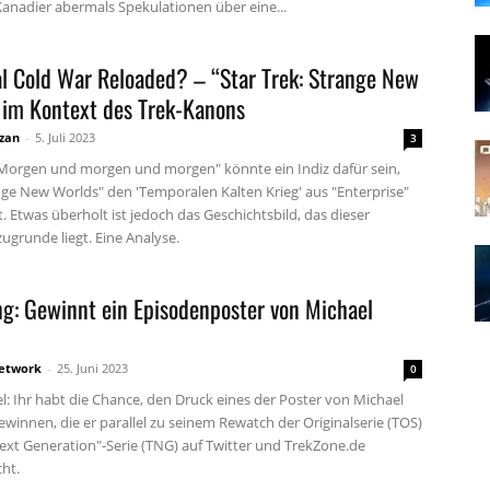
Kanadier abermals Spekulationen über eine...
l Cold War Reloaded? – “Star Trek: Strange New
 im Kontext des Trek-Kanons
zan
-
5. Juli 2023
3
"Morgen und morgen und morgen" könnte ein Indiz dafür sein,
nge New Worlds" den 'Temporalen Kalten Krieg' aus "Enterprise"
t. Etwas überholt ist jedoch das Geschichtsbild, das dieser
ugrunde liegt. Eine Analyse.
ng: Gewinnt ein Episodenposter von Michael
etwork
-
25. Juni 2023
0
l: Ihr habt die Chance, den Druck eines der Poster von Michael
winnen, die er parallel zu seinem Rewatch der Originalserie (TOS)
ext Generation"-Serie (TNG) auf Twitter und TrekZone.de
cht.