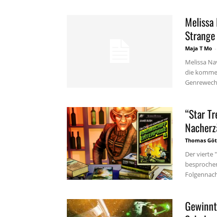
Melissa 
Strange 
Maja T Mo
-
Melissa Na
die kommen
Genrewechse
“Star Tr
Nacherz
Thomas Göt
Der vierte
besprochen
Folgennach
Gewinnt