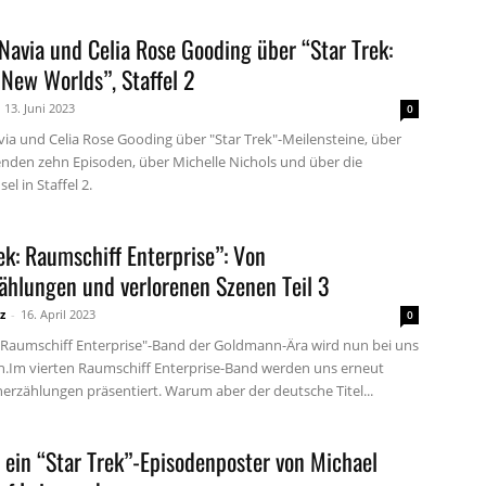
Navia und Celia Rose Gooding über “Star Trek:
New Worlds”, Staffel 2
13. Juni 2023
0
via und Celia Rose Gooding über "Star Trek"-Meilensteine, über
den zehn Episoden, über Michelle Nichols und über die
l in Staffel 2.
ek: Raumschiff Enterprise”: Von
ählungen und verlorenen Szenen Teil 3
z
-
16. April 2023
0
 "Raumschiff Enterprise"-Band der Goldmann-Ära wird nun bei uns
.Im vierten Raumschiff Enterprise-Band werden uns erneut
erzählungen präsentiert. Warum aber der deutsche Titel...
 ein “Star Trek”-Episodenposter von Michael