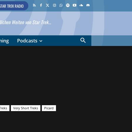
STAR TREK RADIO
ichen Weiten von Star Trek...
ming
Podcasts
Treks
Very Short Treks
Picard