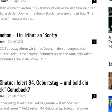
 Kurtz
-
1. April 2026
5
ten wir nicht warten, bis Paramount das erste signifikante "Star
ekt nach der Übernahme durch Skydance angekündigt hat: "The
ries" hierzulande als...
ohan – Ein Tribut an ‘Scotty’
Au
Th
zan
-
20. Juli 2025
4
1×2
20. Todestag ehren wir James Doohan, den unvergesslichen
s "Star Trek". Dieser Nachruf erinnert an seinen Mut, sein Talent
eibendes Erbe in der Popkultur.
E
Shatner feiert 94. Geburtstag – und bald ein
rek”-Comeback?
zan
-
22. März 2025
2
n Samstag feiert ”Star Trek”-Legende William Shatner
miral James T. Kirk) seinen 94. Geburtstag. Zuletzt hatte der