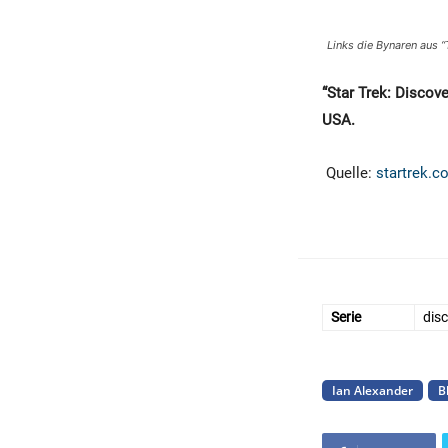
Links die Bynaren aus “
“Star Trek: Discov
USA.
Quelle:
startrek.c
Serie
disc
Ian Alexander
B