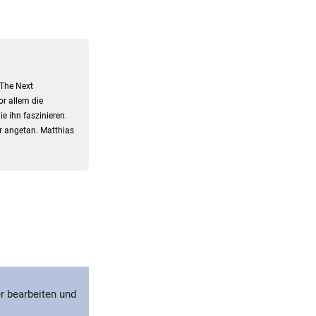
"The Next
or allem die
e ihn faszinieren.
r angetan. Matthias
r bearbeiten und