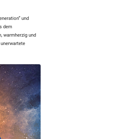
eneration“ und
us dem
h, warmherzig und
e unerwartete