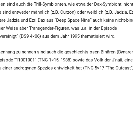
 sind auch die Trill-Symbionten, wie etwa der Dax-Symbiont, nicht-
e sind entweder männlich (z.B. Curzon) oder weiblich (z.B. Jadzia, Ez
ere Jadzia und Ezri Dax aus “Deep Space Nine” auch keine nicht-bi
er Weise aber Transgender-Figuren, was u.a. in der Episode
vereinigt” (DS9 4×06) aus dem Jahr 1995 thematisiert wird.
nhang zu nennen sind auch die geschlechtslosen Binären (Bynaren
pisode “11001001” (TNG 1×15, 1988) sowie das Volk der J’naii, ein
zu einer androgynen Spezies entwickelt hat (TNG 5×17 “The Outcast”