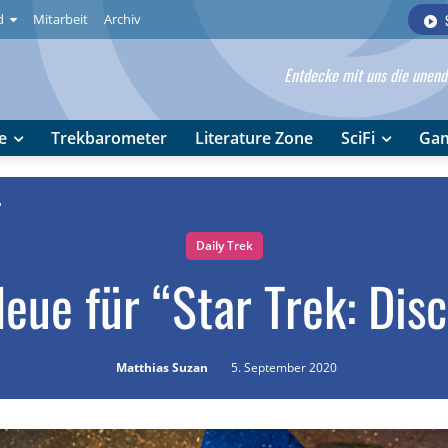
d
Mitarbeit
Archiv
Entdecke mit uns die unendl
e
Trekbarometer
Literature Zone
SciFi
Ga
"
Daily Trek
eue für “Star Trek: Dis
Matthias Suzan
5. September 2020