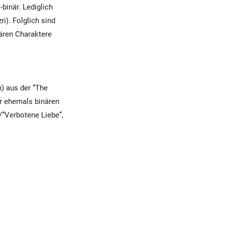
binär. Lediglich
ri). Folglich sind
nären Charaktere
) aus der “The
er ehemals binären
/”Verbotene Liebe”,