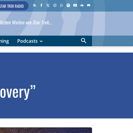
STAR TREK RADIO
ichen Weiten von Star Trek...
ming
Podcasts
covery”