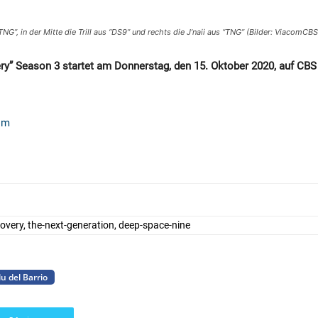
TNG”, in der Mitte die Trill aus “DS9” und rechts die J’naii aus “TNG” (Bilder: ViacomCBS
ery” Season 3 startet am Donnerstag, den 15. Oktober 2020, auf CBS
om
overy, the-next-generation, deep-space-nine
lu del Barrio