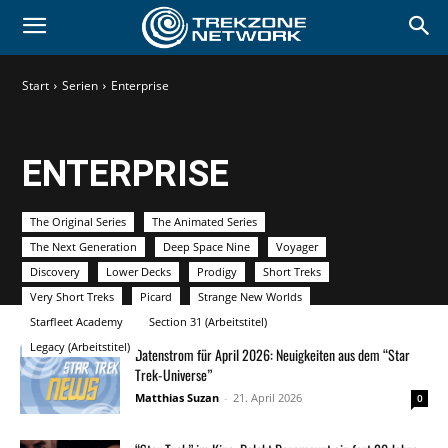
Start
Serien
Enterprise
ENTERPRISE
The Original Series
The Animated Series
The Next Generation
Deep Space Nine
Voyager
Discovery
Lower Decks
Prodigy
Short Treks
Very Short Treks
Picard
Strange New Worlds
Starfleet Academy
Section 31 (Arbeitstitel)
Legacy (Arbeitstitel)
Datenstrom für April 2026: Neuigkeiten aus dem “Star
Trek-Universe”
Matthias Suzan
-
21. April 2026
0