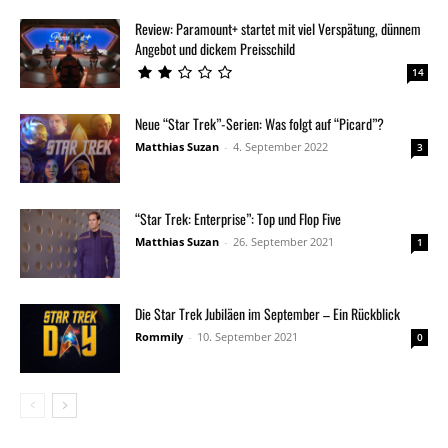
Review: Paramount+ startet mit viel Verspätung, dünnem
Angebot und dickem Preisschild
14
Neue “Star Trek”-Serien: Was folgt auf “Picard”?
Matthias Suzan
-
4. September 2022
3
“Star Trek: Enterprise”: Top und Flop Five
Matthias Suzan
-
26. September 2021
1
Die Star Trek Jubiläen im September – Ein Rückblick
Rommily
-
10. September 2021
0