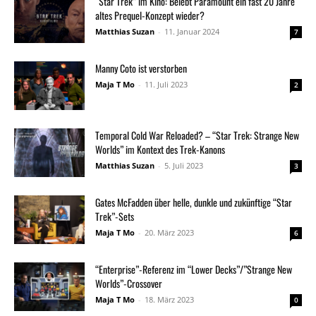
“Star Trek” im Kino: Belebt Paramount ein fast 20 Jahre
altes Prequel-Konzept wieder?
Matthias Suzan
-
11. Januar 2024
7
Manny Coto ist verstorben
Maja T Mo
-
11. Juli 2023
2
Temporal Cold War Reloaded? – “Star Trek: Strange New
Worlds” im Kontext des Trek-Kanons
Matthias Suzan
-
5. Juli 2023
3
Gates McFadden über helle, dunkle und zukünftige “Star
Trek”-Sets
Maja T Mo
-
20. März 2023
6
“Enterprise”-Referenz im “Lower Decks”/”Strange New
Worlds”-Crossover
Maja T Mo
-
18. März 2023
0