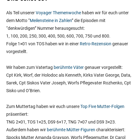
Als Teil unserer
Voyager Themenwoche
haben wir für euch unter
dem Motto “
Meilensteine in Zahlen
” die Episoden mit
“denkwürdigen” Nummer herausgesucht:
1, 100, 200, 250, 300, 400, 500, 600, 700, 750 und 800.
Folge 1×01 von TOS haben wir in einer
Retro-Rezension
genauer
vorgestellt.
Wir haben zum Vatertag
berühmte Väter
genauer vorgestellt:
Cpt Kirk, Worf, der Holodoc als Kenneth, Kirks Vater George, Data,
Sarek, Cpt Siskos Vater Joseph, Worfs Pflegevater Rozhenko, Cpt
Sisko und O’Brien.
Zum Muttertag haben wir euch unsere
Top Five Mutter-Folgen
präsentiert:
TNG 2×01, TOS 1×25, DS9 6×17, TNG 7×07 und DS9 3×23.
Außerdem haben wir
berühmte Mütter-Figuren
charakterisiert:
Spocks Mutter Amanda Grayson, Worfs Pflegemutter, Dr Carol