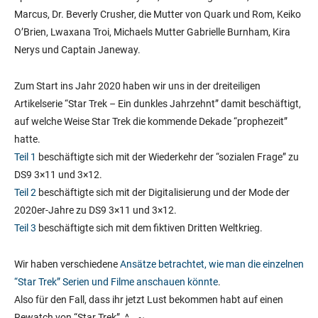
Marcus, Dr. Beverly Crusher, die Mutter von Quark und Rom, Keiko
O’Brien, Lwaxana Troi, Michaels Mutter Gabrielle Burnham, Kira
Nerys und Captain Janeway.
Zum Start ins Jahr 2020 haben wir uns in der dreiteiligen
Artikelserie “Star Trek – Ein dunkles Jahrzehnt” damit beschäftigt,
auf welche Weise Star Trek die kommende Dekade “prophezeit”
hatte.
Teil 1
beschäftigte sich mit der Wiederkehr der “sozialen Frage” zu
DS9 3×11 und 3×12.
Teil 2
beschäftigte sich mit der Digitalisierung und der Mode der
2020er-Jahre zu DS9 3×11 und 3×12.
Teil 3
beschäftigte sich mit dem fiktiven Dritten Weltkrieg
.
Wir haben verschiedene
Ansätze betrachtet, wie man die einzelnen
“Star Trek” Serien und Filme anschauen könnte
.
Also für den Fall, dass ihr jetzt Lust bekommen habt auf einen
Rewatch von “Star Trek”. ^__~