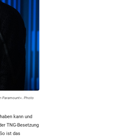
 on Paramount+. Photo
s haben kann und
t der TNG-Besetzung
So ist das