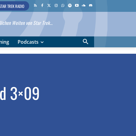
STAR TREK RADIO
ichen Weiten von Star Trek...
ming
Podcasts
rd 3×09