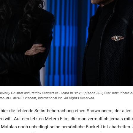
everly Crusher and Patrick Stewart as Picard in “Vox” Episode 309, Star Trek: Picard
mount+. ©2021 Viacom, International Inc. All Rights Reserved.
 hier die fehlende Selbstbeherrschung eines Showrunners, der alle
ten will. Auf den letzten Metern Film, die man vermutlich jemals mi
Matalas noch unbedingt seine persönliche Bucket List abarbeiten. 