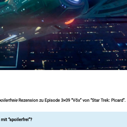
oilerfreie
Rezension zu Episode 3×09 “Võx” von “Star Trek: Picard”.
it “spoilerfrei”?