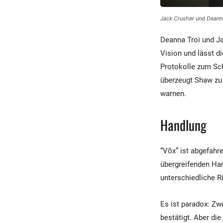
Jack Crusher und Deanna
Deanna Troi und Ja
Vision und lässt d
Protokolle zum Sch
überzeugt Shaw zu 
warnen.
Handlung
“Võx” ist abgefah
übergreifenden Han
unterschiedliche R
Es ist paradox: Zw
bestätigt. Aber di