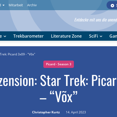
d
Mitarbeit
Archiv
Entdecke mit uns die unendl
e
Trekbarometer
Literature Zone
SciFi
Ga
Trek: Picard 3x09 - "Võx"
Picard - Season 3
zension: Star Trek: Pica
– “Võx”
Christopher Kurtz
14. April 2023