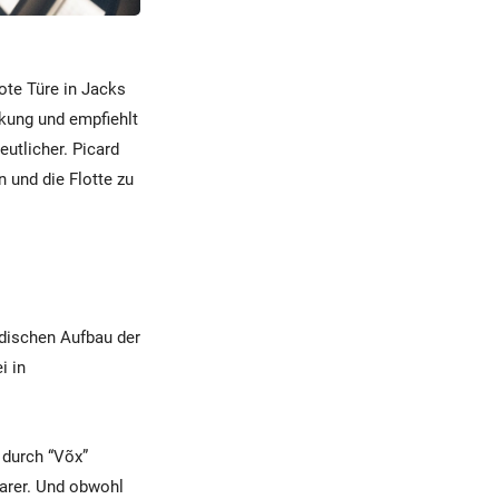
ote Türe in Jacks
ckung und empfiehlt
utlicher. Picard
 und die Flotte zu
dischen Aufbau der
i in
 durch “Võx”
barer. Und obwohl