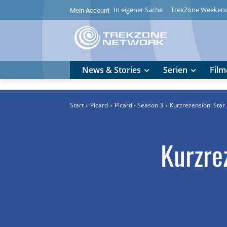
In eigener Sache
TrekZone Weeken
Mein Account
News & Stories
Serien
Film
Start
Picard
Picard - Season 3
Kurzrezension: Star 
Kurzre