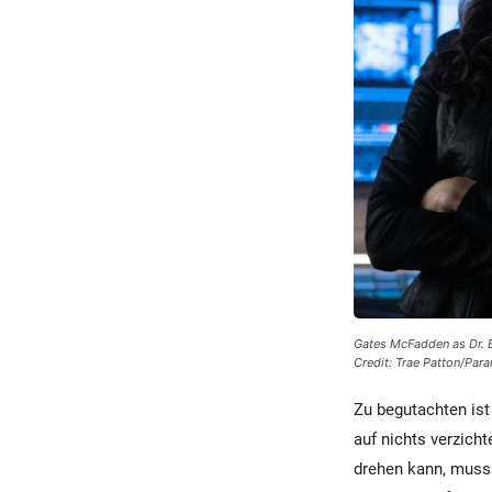
Gates McFadden as Dr. B
Credit: Trae Patton/Para
Zu begutachten ist
auf nichts verzich
drehen kann, muss 