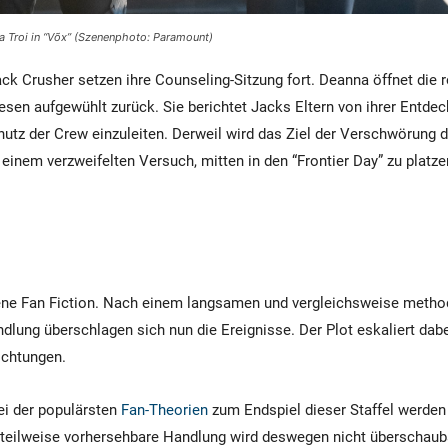
 Troi in “Võx” (Szenenphoto: Paramount)
ck Crusher setzen ihre Counseling-Sitzung fort. Deanna öffnet die r
iesen aufgewühlt zurück. Sie berichtet Jacks Eltern von ihrer Entde
utz der Crew einzuleiten. Derweil wird das Ziel der Verschwörung de
einem verzweifelten Versuch, mitten in den “Frontier Day” zu platzen
rene Fan Fiction. Nach einem langsamen und vergleichsweise metho
dlung überschlagen sich nun die Ereignisse. Der Plot eskaliert dabe
ichtungen.
ei der populärsten
Fan-Theorien
zum Endspiel dieser Staffel werden
e teilweise vorhersehbare Handlung wird deswegen nicht überschau