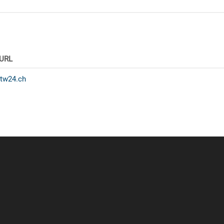
-URL
.tw24.ch