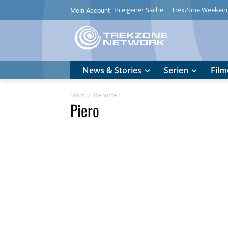
In eigener Sache
TrekZone Weeken
Mein Account
News & Stories
Serien
Film
Start
Benutzer
Piero