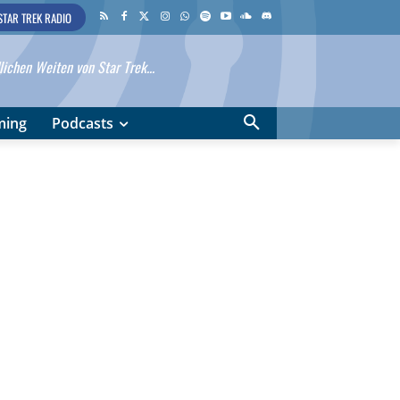
STAR TREK RADIO
ichen Weiten von Star Trek...
ming
Podcasts