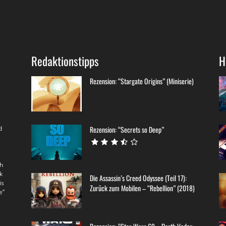
Redaktionstipps
H
Rezension: “Stargate Origins” (Miniserie)
d
Rezension: “Secrets so Deep”
th
k
Die Assassin’s Creed Odyssee (Teil 17):
is
Zurück zum Mobilen – “Rebellion” (2018)
e”