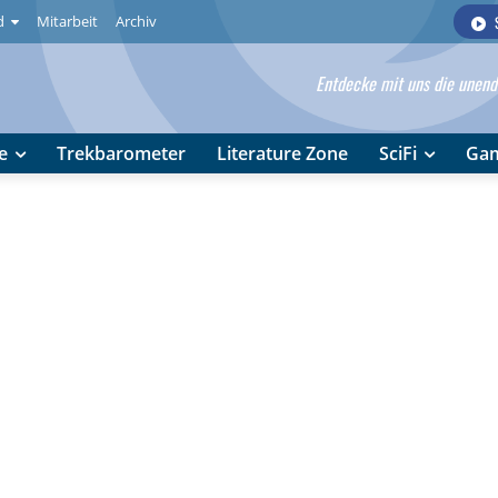
d
Mitarbeit
Archiv
Entdecke mit uns die unendl
e
Trekbarometer
Literature Zone
SciFi
Ga