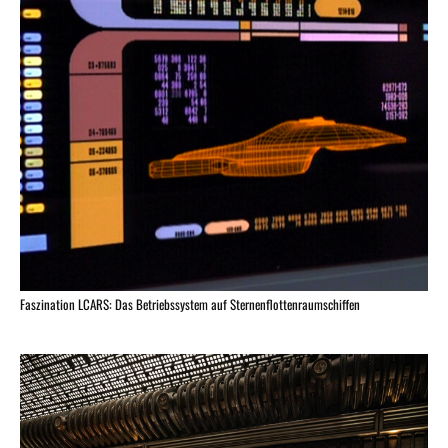
Faszination LCARS: Das Betriebssystem auf Sternenflottenraumschiffen