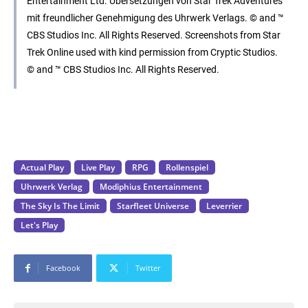
Entertainment Ltd. Übersetzungen von Star Trek Adventures
mit freundlicher Genehmigung des Uhrwerk Verlags. © and ™
CBS Studios Inc. All Rights Reserved. Screenshots from Star
Trek Online used with kind permission from Cryptic Studios.
© and ™ CBS Studios Inc. All Rights Reserved.
Actual Play
Live Play
RPG
Rollenspiel
Uhrwerk Verlag
Modiphius Entertainment
The Sky Is The Limit
Starfleet Universe
Leverrier
Let's Play
Facebook
Twitter