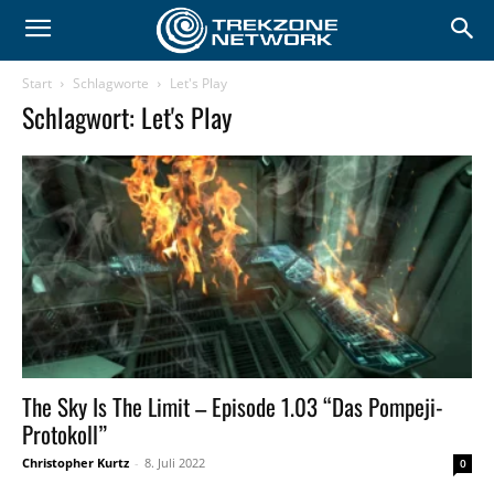
Start
Schlagworte
Let's Play
Schlagwort: Let's Play
The Sky Is The Limit – Episode 1.03 “Das Pompeji-
Protokoll”
Christopher Kurtz
-
8. Juli 2022
0