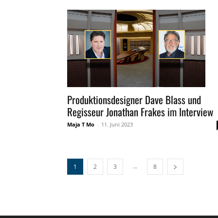
Produktionsdesigner Dave Blass und
Regisseur Jonathan Frakes im Interview
Maja T Mo
-
11. Juni 2023
...
1
2
3
8