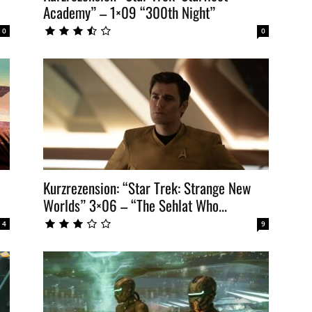
Academy” – 1×09 “300th Night”
0
0
Kurzrezension: “Star Trek: Strange New
Worlds” 3×06 – “The Sehlat Who...
4
9