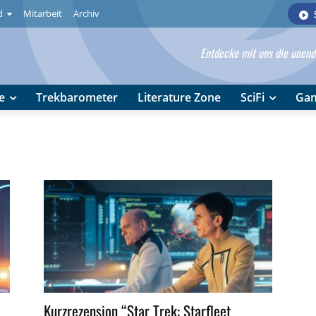
d
Mitarbeit
Archiv
Entdecke mit uns die unendl
e
Trekbarometer
Literature Zone
SciFi
Ga
Kurzrezension “Star Trek: Starfleet