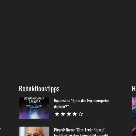
Redaktionstipps
H
Rezension: “Kann der Bordcomputer
denken?”
d
Picard: Name “Star Trek: Picard”
bestätigt, erstes Szenenbild geleakt