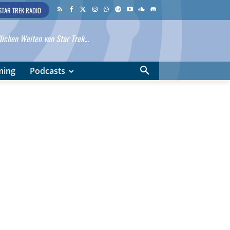
STAR TREK RADIO
ichen Weiten von Star Trek...
ming
Podcasts