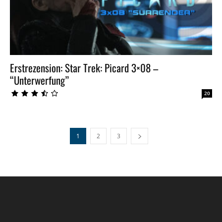
Erstrezension: Star Trek: Picard 3×08 –
“Unterwerfung”
20
1
2
3