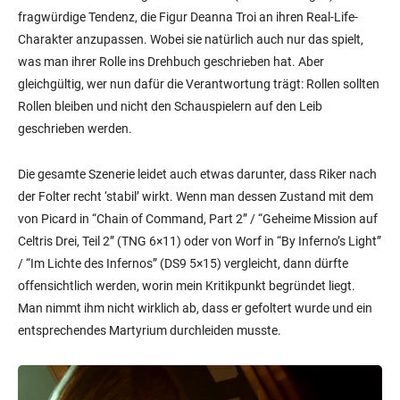
fragwürdige Tendenz, die Figur Deanna Troi an ihren Real-Life-
Charakter anzupassen. Wobei sie natürlich auch nur das spielt,
was man ihrer Rolle ins Drehbuch geschrieben hat. Aber
gleichgültig, wer nun dafür die Verantwortung trägt: Rollen sollten
Rollen bleiben und nicht den Schauspielern auf den Leib
geschrieben werden.
Die gesamte Szenerie leidet auch etwas darunter, dass Riker nach
der Folter recht ‘stabil’ wirkt. Wenn man dessen Zustand mit dem
von Picard in “Chain of Command, Part 2” / “Geheime Mission auf
Celtris Drei, Teil 2” (TNG 6×11) oder von Worf in “By Inferno’s Light”
/ “Im Lichte des Infernos” (DS9 5×15) vergleicht, dann dürfte
offensichtlich werden, worin mein Kritikpunkt begründet liegt.
Man nimmt ihm nicht wirklich ab, dass er gefoltert wurde und ein
entsprechendes Martyrium durchleiden musste.