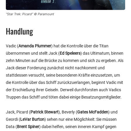
“Star Trek: Picard” © Paramount
Handlung
Vadic (
Amanda Plummer
) hat die Kontrolle über die Titan
übernommen und stellt Jack (
Ed Speleers
) das Ultimatum, binnen
zehn Minuten auf die Brücke zu kommen und sich zu ergeben. Als
Jack dieser Forderung zunächst nicht nachkommt und
stattdessen versucht, seine besonderen Kräfte einzusetzen, um
die Kontrolle über das Schiff zurückzuerlangen, beginnt Vadic mit
der Erschießung ihrer Geiseln. Derweil durchforsten auch Vadics
Truppen das Schiff und töten dabei einige Besatzungsmitglieder.
Jack, Picard (
Patrick Stewart
), Beverly (
Gates McFadden
) und
Geordi (
LeVar Burton
) sehen nur eine Möglichkeit: Sie müssen
Data (
Brent Spiner
) dabei helfen, seinen inneren Kampf gegen