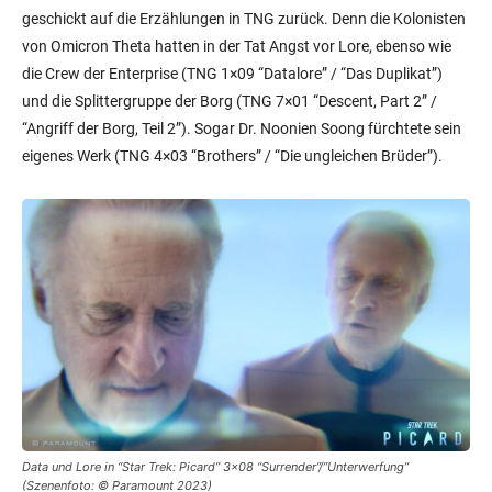
geschickt auf die Erzählungen in TNG zurück. Denn die Kolonisten
von Omicron Theta hatten in der Tat Angst vor Lore, ebenso wie
die Crew der Enterprise (TNG 1×09 “Datalore” / “Das Duplikat”)
und die Splittergruppe der Borg (TNG 7×01 “Descent, Part 2” /
“Angriff der Borg, Teil 2”). Sogar Dr. Noonien Soong fürchtete sein
eigenes Werk (TNG 4×03 “Brothers” / “Die ungleichen Brüder”).
Data und Lore in “Star Trek: Picard” 3×08 “Surrender”/”Unterwerfung”
(Szenenfoto: © Paramount 2023)