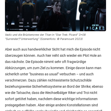
Vadic und die Brückencrew der Titan in “Star Trek: Picard” 3×08
“Surrender”/”Unterwerfung” (Szenenfoto: © Paramount 2023)
Aber auch aus handwerklicher Sicht hat mich die Episode nicht
überzeugen können. Auch hier reiht sich wieder ein Plot Hole an
das nächste. Die Episode nimmt sehr oft fragwürdige
Abkürzungen, um zum Ziel zu kommen. Einige davon kann man
sicherlich unter “business as usual” verbuchen – und auch
verschmerzen. Dazu zählen nichtexistente Schutzschilde
beziehungsweise Sicherheitssysteme an Bord der Shrike; ebenso
wie die Tatsache, dass die Wechselbälger Riker und Troi nicht
sofort getötet haben, nachdem diese wichtige Informationen
preisgegeben haben. Aber einige andere Konstellationen sind