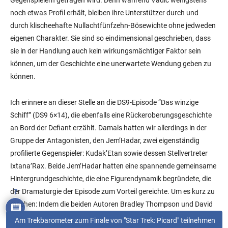
noch etwas Profil erhält, bleiben ihre Unterstützer durch und
durch klischeehafte Nullachtfünfzehn-Bösewichte ohne jedweden
eigenen Charakter. Sie sind so eindimensional geschrieben, dass
sie in der Handlung auch kein wirkungsmächtiger Faktor sein
können, um der Geschichte eine unerwartete Wendung geben zu
können.
Ich erinnere an dieser Stelle an die DS9-Episode “Das winzige
Schiff” (DS9 6×14), die ebenfalls eine Rückeroberungsgeschichte
an Bord der Defiant erzählt. Damals hatten wir allerdings in der
Gruppe der Antagonisten, den Jem’Hadar, zwei eigenständig
profilierte Gegenspieler: Kudak’Etan sowie dessen Stellvertreter
Ixtana’Rax. Beide Jem’Hadar hatten eine spannende gemeinsame
Hintergrundgeschichte, die eine Figurendynamik begründete, die
der Dramaturgie der Episode zum Vorteil gereichte. Um es kurz zu
7
machen: Indem die beiden Autoren Bradley Thompson und David
Weddle ihren Bad Guys seinerzeit Tiefe und Konflikt ins Drehbuch
Am Trekbarometer zum Finale von "Star Trek: Picard" teilnehmen