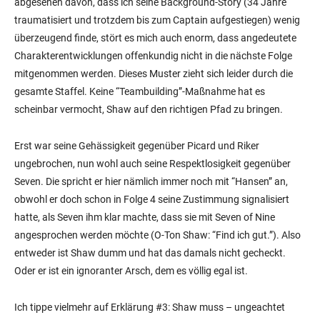
abgesehen davon, dass ich seine Background-Story (34 Jahre
traumatisiert und trotzdem bis zum Captain aufgestiegen) wenig
überzeugend finde, stört es mich auch enorm, dass angedeutete
Charakterentwicklungen offenkundig nicht in die nächste Folge
mitgenommen werden. Dieses Muster zieht sich leider durch die
gesamte Staffel. Keine “Teambuilding”-Maßnahme hat es
scheinbar vermocht, Shaw auf den richtigen Pfad zu bringen.
Erst war seine Gehässigkeit gegenüber Picard und Riker
ungebrochen, nun wohl auch seine Respektlosigkeit gegenüber
Seven. Die spricht er hier nämlich immer noch mit “Hansen” an,
obwohl er doch schon in Folge 4 seine Zustimmung signalisiert
hatte, als Seven ihm klar machte, dass sie mit Seven of Nine
angesprochen werden möchte (O-Ton Shaw: “Find ich gut.”). Also
entweder ist Shaw dumm und hat das damals nicht gecheckt.
Oder er ist ein ignoranter Arsch, dem es völlig egal ist.
Ich tippe vielmehr auf Erklärung #3: Shaw muss – ungeachtet