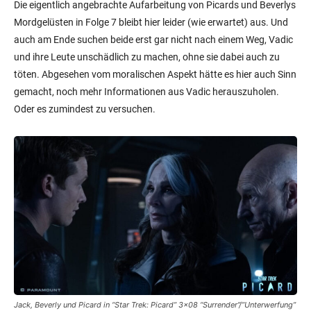
Die eigentlich angebrachte Aufarbeitung von Picards und Beverlys
Mordgelüsten in Folge 7 bleibt hier leider (wie erwartet) aus. Und
auch am Ende suchen beide erst gar nicht nach einem Weg, Vadic
und ihre Leute unschädlich zu machen, ohne sie dabei auch zu
töten. Abgesehen vom moralischen Aspekt hätte es hier auch Sinn
gemacht, noch mehr Informationen aus Vadic herauszuholen.
Oder es zumindest zu versuchen.
Jack, Beverly und Picard in “Star Trek: Picard” 3×08 “Surrender”/”Unterwerfung”