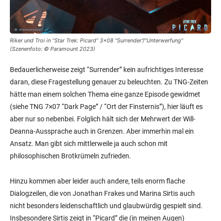
Riker und Troi in “Star Trek: Picard” 3×08 “Surrender”/”Unterwerfung”
(Szenenfoto: © Paramount 2023)
Bedauerlicherweise zeigt “Surrender” kein aufrichtiges Interesse
daran, diese Fragestellung genauer zu beleuchten. Zu TNG-Zeiten
hätte man einem solchen Thema eine ganze Episode gewidmet
(siehe TNG 7×07 “Dark Page” / “Ort der Finsternis”), hier läuft es
aber nur so nebenbei. Folglich hält sich der Mehrwert der Will-
Deanna-Aussprache auch in Grenzen. Aber immerhin mal ein
Ansatz. Man gibt sich mittlerweile ja auch schon mit
philosophischen Brotkrümeln zufrieden.
Hinzu kommen aber leider auch andere, teils enorm flache
Dialogzeilen, die von Jonathan Frakes und Marina Sirtis auch
nicht besonders leidenschaftlich und glaubwürdig gespielt sind.
Insbesondere Sirtis zeigt in “Picard” die (in meinen Augen)