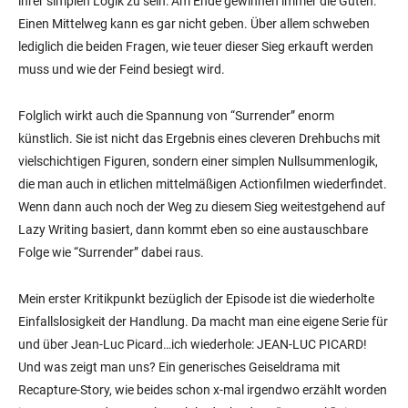
ihrer simplen Logik zu sein: Am Ende gewinnen immer die Guten.
Einen Mittelweg kann es gar nicht geben. Über allem schweben
lediglich die beiden Fragen, wie teuer dieser Sieg erkauft werden
muss und wie der Feind besiegt wird.
Folglich wirkt auch die Spannung von “Surrender” enorm
künstlich. Sie ist nicht das Ergebnis eines cleveren Drehbuchs mit
vielschichtigen Figuren, sondern einer simplen Nullsummenlogik,
die man auch in etlichen mittelmäßigen Actionfilmen wiederfindet.
Wenn dann auch noch der Weg zu diesem Sieg weitestgehend auf
Lazy Writing basiert, dann kommt eben so eine austauschbare
Folge wie “Surrender” dabei raus.
Mein erster Kritikpunkt bezüglich der Episode ist die wiederholte
Einfallslosigkeit der Handlung. Da macht man eine eigene Serie für
und über Jean-Luc Picard…ich wiederhole: JEAN-LUC PICARD!
Und was zeigt man uns? Ein generisches Geiseldrama mit
Recapture-Story, wie beides schon x-mal irgendwo erzählt worden