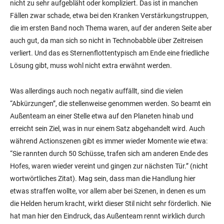
nicht zu sehr aufgebläht oder kompliziert. Das ist in manchen
Fällen zwar schade, etwa bei den Kranken Verstärkungstruppen,
die im ersten Band noch Thema waren, auf der anderen Seite aber
auch gut, da man sich so nicht in Technobabble über Zeitreisen
verliert. Und das es Sternenflottentypisch am Ende eine friedliche
Lösung gibt, muss wohl nicht extra erwähnt werden.
Was allerdings auch noch negativ auffällt, sind die vielen
“Abkürzungen”, die stellenweise genommen werden. So beamt ein
Außenteam an einer Stelle etwa auf den Planeten hinab und
erreicht sein Ziel, was in nur einem Satz abgehandelt wird. Auch
während Actionszenen gibt es immer wieder Momente wie etwa:
“Sie rannten durch 50 Schüsse, trafen sich am anderen Ende des
Hofes, waren wieder vereint und gingen zur nächsten Tür.” (nicht
wortwörtliches Zitat). Mag sein, dass man die Handlung hier
etwas straffen wollte, vor allem aber bei Szenen, in denen es um
die Helden herum kracht, wirkt dieser Stil nicht sehr förderlich. Nie
hat man hier den Eindruck, das Außenteam rennt wirklich durch