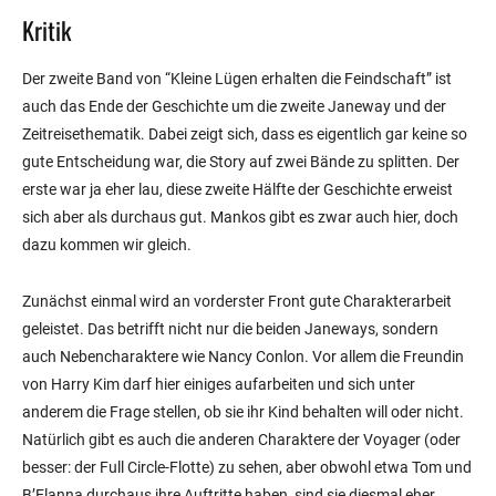
Kritik
Der zweite Band von “Kleine Lügen erhalten die Feindschaft” ist
auch das Ende der Geschichte um die zweite Janeway und der
Zeitreisethematik. Dabei zeigt sich, dass es eigentlich gar keine so
gute Entscheidung war, die Story auf zwei Bände zu splitten. Der
erste war ja eher lau, diese zweite Hälfte der Geschichte erweist
sich aber als durchaus gut. Mankos gibt es zwar auch hier, doch
dazu kommen wir gleich.
Zunächst einmal wird an vorderster Front gute Charakterarbeit
geleistet. Das betrifft nicht nur die beiden Janeways, sondern
auch Nebencharaktere wie Nancy Conlon. Vor allem die Freundin
von Harry Kim darf hier einiges aufarbeiten und sich unter
anderem die Frage stellen, ob sie ihr Kind behalten will oder nicht.
Natürlich gibt es auch die anderen Charaktere der Voyager (oder
besser: der Full Circle-Flotte) zu sehen, aber obwohl etwa Tom und
B’Elanna durchaus ihre Auftritte haben, sind sie diesmal eher