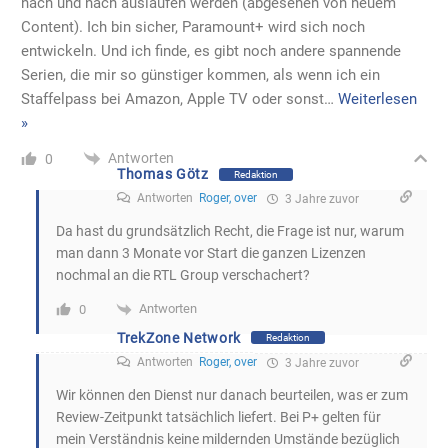
nach und nach auslaufen werden (abgesehen von neuem
Content). Ich bin sicher, Paramount+ wird sich noch
entwickeln. Und ich finde, es gibt noch andere spannende
Serien, die mir so günstiger kommen, als wenn ich ein
Staffelpass bei Amazon, Apple TV oder sonst
…
Weiterlesen
»
Antworten
0
Thomas Götz
Redaktion
Antworten
Roger, over
3 Jahre zuvor
Da hast du grundsätzlich Recht, die Frage ist nur, warum
man dann 3 Monate vor Start die ganzen Lizenzen
nochmal an die RTL Group verschachert?
Antworten
0
TrekZone Network
Redaktion
Antworten
Roger, over
3 Jahre zuvor
Wir können den Dienst nur danach beurteilen, was er zum
Review-Zeitpunkt tatsächlich liefert. Bei P+ gelten für
mein Verständnis keine mildernden Umstände bezüglich