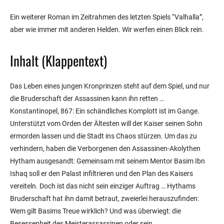
Ein weiterer Roman im Zeitrahmen des letzten Spiels “Valhalla”,
aber wie immer mit anderen Helden. Wir werfen einen Blick rein.
Inhalt (Klappentext)
Das Leben eines jungen Kronprinzen steht auf dem Spiel, und nur
die Bruderschaft der Assassinen kann ihn retten …
Konstantinopel, 867: Ein schändliches Komplott ist im Gange.
Unterstützt vom Orden der Ältesten will der Kaiser seinen Sohn
ermorden lassen und die Stadt ins Chaos stürzen. Um das zu
verhindern, haben die Verborgenen den Assassinen-Akolythen
Hytham ausgesandt: Gemeinsam mit seinem Mentor Basim Ibn
Ishaq soll er den Palast infiltrieren und den Plan des Kaisers
vereiteln. Doch ist das nicht sein einziger Auftrag … Hythams
Bruderschaft hat ihn damit betraut, zweierlei herauszufinden:
Wem gilt Basims Treue wirklich? Und was überwiegt: die
Besessenheit des Meisterassassinen oder sein