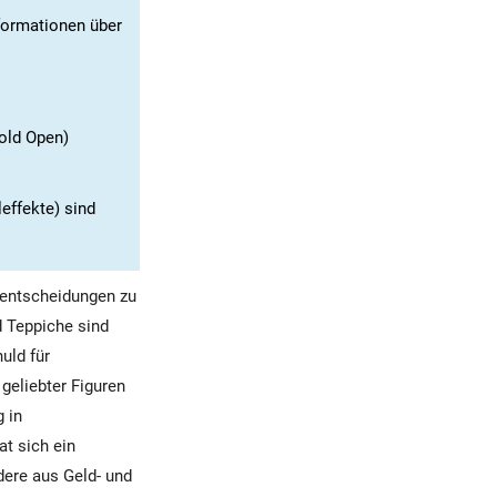
formationen über
old Open)
effekte) sind
nentscheidungen zu
 Teppiche sind
uld für
geliebter Figuren
 in
t sich ein
dere aus Geld- und