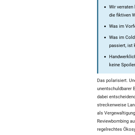
Wir verraten
die fiktiven 
Was im Vorfel
Was im Cold 
passiert, ist 
Handwerklich
keine Spoiler
Das polarisiert. U
unentschuldbarer 
dabei entscheidend
streckenweise Lang
als Vergewaltigung
Reviewbombing auf
regelrechtes Ökosy