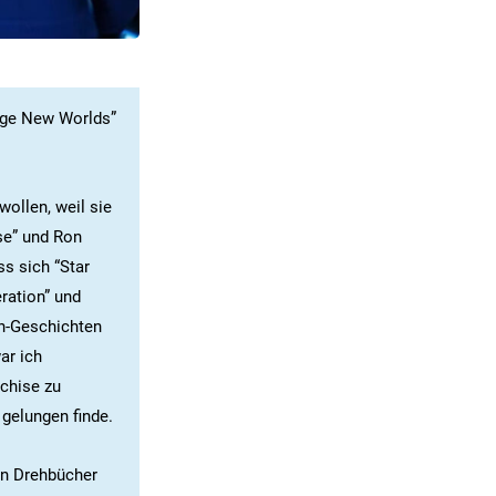
ange New Worlds”
wollen, weil sie
se” und Ron
s sich “Star
eration” und
on-Geschichten
ar ich
nchise zu
 gelungen finde.
en Drehbücher