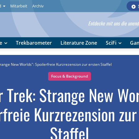
d
Mitarbeit
Archiv
Entdecke mit uns die unendl
e
Trekbarometer
Literature Zone
SciFi
Ga
trange New Worlds": Spoilerfreie Kurzrezension zur ersten Staffel
Focus & Background
r Trek: Strange New Wor
rfreie Kurzrezension zur
Staffel