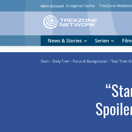
In eigener Sache
TrekZone Weeken
Mein Account
News & Stories
Serien
Film
Start
Daily Trek
Focus & Background
"Star Trek: S
“Sta
Spoile