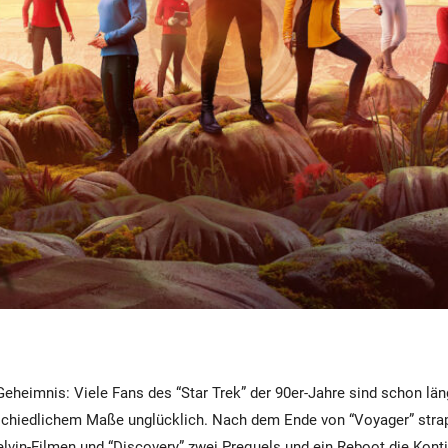
 Geheimnis: Viele Fans des “Star Trek” der 90er-Jahre sind schon lä
schiedlichem Maße unglücklich. Nach dem Ende von “Voyager” strap
Kelvin-Filmen und “Discovery” zwei Prequels und ein Reboot die Konti