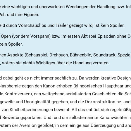
 keine wichtigen und unerwarteten Wendungen der Handlung bzw. In
Welt und ihre Figuren.
d durch Vorschauclips und Trailer gezeigt wird, ist kein Spoiler.
Open (vor dem Vorspann) bzw. im ersten Akt (bei Episoden ohne C
kein Spoiler.
en Aspekte (Schauspiel, Drehbuch, Bühnenbild, Soundtrack, Spezial
, sofern sie nichts Wichtiges über die Handlung verraten.
nd dabei geht es nicht immer sachlich zu. Da werden kreative Desig
Blasphemie gegen den Kanon erhoben (klingonisches Haupthaar und
e Kontroversen), den weitgehend serialisierten Geschichten die Sch
eweile und Unoriginalität gegeben, und die Dekonstruktion be- und 
 von Kindheitserinnerungen beweint. All das entlädt sich regelmäßig
 Bewertungsportalen. Und rund um selbsternannte Kanonwächter ha
stem der Aversion gebildet, in dem einige aus Überzeugung und an