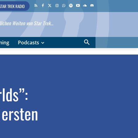
STAR TREK RADIO
ichen Weiten von Star Trek...
ming
Podcasts
lds”:
 ersten