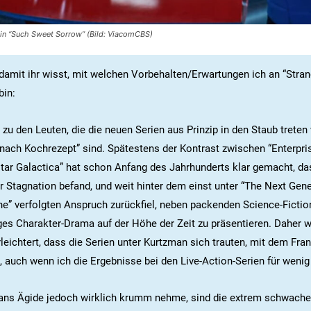
 in “Such Sweet Sorrow” (Bild: ViacomCBS)
damit ihr wisst, mit welchen Vorbehalten/Erwartungen ich an “Str
bin:
 zu den Leuten, die die neuen Serien aus Prinzip in den Staub treten 
k nach Kochrezept” sind. Spätestens der Kontrast zwischen “Enterpri
tar Galactica” hat schon Anfang des Jahrhunderts klar gemacht, das
er Stagnation befand, und weit hinter dem einst unter “The Next Gen
e” verfolgten Anspruch zurückfiel, neben packenden Science-Ficti
ges Charakter-Drama auf der Höhe der Zeit zu präsentieren. Daher w
leichtert, dass die Serien unter Kurtzman sich trauten, mit dem Fra
, auch wenn ich die Ergebnisse bei den Live-Action-Serien für wenig
ans Ägide jedoch wirklich krumm nehme, sind die extrem schwach