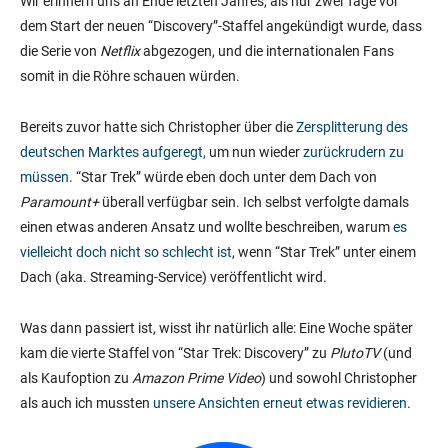
Wir erinnern uns an Ende letzten Jahres, als nur zwei Tage vor
dem Start der neuen “Discovery”-Staffel angekündigt wurde, dass
die Serie von
Netflix
abgezogen, und die internationalen Fans
somit in die Röhre schauen würden.
Bereits zuvor hatte sich Christopher über die
Zersplitterung des
deutschen Marktes aufgeregt,
um nun wieder
zurückrudern zu
müssen
. “Star Trek” würde eben doch unter dem Dach von
Paramount+
überall verfügbar sein. Ich selbst verfolgte damals
einen etwas anderen Ansatz und wollte beschreiben, warum
es
vielleicht doch nicht so schlecht ist
, wenn “Star Trek” unter einem
Dach (aka. Streaming-Service) veröffentlicht wird.
Was dann passiert ist, wisst ihr natürlich alle: Eine Woche später
kam die vierte Staffel von “Star Trek: Discovery” zu
PlutoTV
(und
als Kaufoption zu
Amazon Prime Video
) und sowohl Christopher
als auch ich mussten
unsere Ansichten erneut etwas revidieren
.