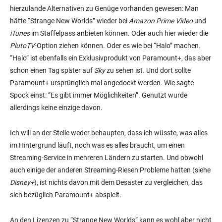
hierzulande Alternativen zu Genüge vorhanden gewesen: Man
hätte “Strange New Worlds” wieder bei
Amazon
Prime Video
und
iTunes
im Staffelpass anbieten können. Oder auch hier wieder die
PlutoTV
-Option ziehen können. Oder es wie bei “Halo” machen.
“Halo” ist ebenfalls ein Exklusivprodukt von Paramount+, das aber
schon einen Tag später auf
Sky
zu sehen ist. Und dort sollte
Paramount+ ursprünglich mal angedockt werden. Wie sagte
Spock einst: “Es gibt immer Möglichkeiten”. Genutzt wurde
allerdings keine einzige davon.
Ich will an der Stelle weder behaupten, dass ich wüsste, was alles
im Hintergrund läuft, noch was es alles braucht, um einen
Streaming-Service in mehreren Ländern zu starten. Und obwohl
auch einige der anderen Streaming-Riesen Probleme hatten (siehe
Disney+
), ist nichts davon mit dem Desaster zu vergleichen, das
sich bezüglich Paramount+ abspielt.
An den Lizenzen zu “Strange New Worlds” kann es wohl aber nicht