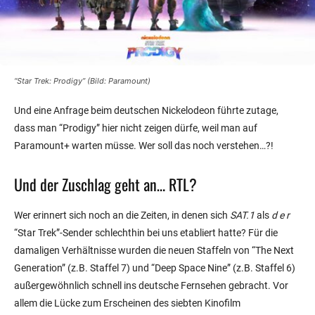
“Star Trek: Prodigy” (Bild: Paramount)
Und eine Anfrage beim deutschen Nickelodeon führte zutage,
dass man “Prodigy” hier nicht zeigen dürfe, weil man auf
Paramount+ warten müsse. Wer soll das noch verstehen…?!
Und der Zuschlag geht an… RTL?
Wer erinnert sich noch an die Zeiten, in denen sich
SAT.1
als
d e r
“Star Trek”-Sender schlechthin bei uns etabliert hatte? Für die
damaligen Verhältnisse wurden die neuen Staffeln von “The Next
Generation” (z.B. Staffel 7) und “Deep Space Nine” (z.B. Staffel 6)
außergewöhnlich schnell ins deutsche Fernsehen gebracht. Vor
allem die Lücke zum Erscheinen des siebten Kinofilm