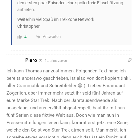
den ersten paar Episoden eine spoilerfreie Einschätzung
anbieten.
Weiterhin viel Spaß im TrekZone Network
Christopher
Antworten
4
Piero
4 Jahre zuvor
Ich kann Thomas nur zustimmen. Folgenden Text habe ich
bereits anderswo geschrieben, ist also von dort kopiert (inkl.
aller Grammatik und Schreibfehler 😀 ): Liebes Paramount
Zögerlich, aber immer mehr setzt ihr seid fünf Jahren auf
eure Marke Star Trek. Nach der Jahrtausendwende als
ausgelaugt und aus erzählt abgestempelt, baut ihr mit nun
fünf Serien diese fiktive Welt aus. Doch wie man nun in
Pressemitteilungen lesen kann, kommt erst jetzt eine Serie,
welche den Geist von Star Trek atmen soll. Man merkt, ich
schreibe etwas vorsichtig, denn auch das ist ein Punkt, auf