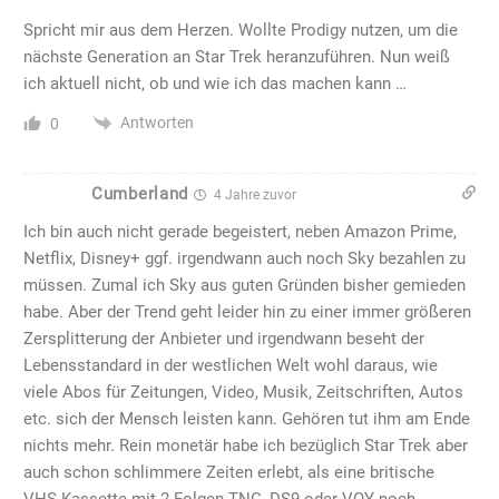
Spricht mir aus dem Herzen. Wollte Prodigy nutzen, um die
nächste Generation an Star Trek heranzuführen. Nun weiß
ich aktuell nicht, ob und wie ich das machen kann …
Antworten
0
Cumberland
4 Jahre zuvor
Ich bin auch nicht gerade begeistert, neben Amazon Prime,
Netflix, Disney+ ggf. irgendwann auch noch Sky bezahlen zu
müssen. Zumal ich Sky aus guten Gründen bisher gemieden
habe. Aber der Trend geht leider hin zu einer immer größeren
Zersplitterung der Anbieter und irgendwann beseht der
Lebensstandard in der westlichen Welt wohl daraus, wie
viele Abos für Zeitungen, Video, Musik, Zeitschriften, Autos
etc. sich der Mensch leisten kann. Gehören tut ihm am Ende
nichts mehr. Rein monetär habe ich bezüglich Star Trek aber
auch schon schlimmere Zeiten erlebt, als eine britische
VHS-Kassette mit 2 Folgen TNG, DS9 oder VOY noch