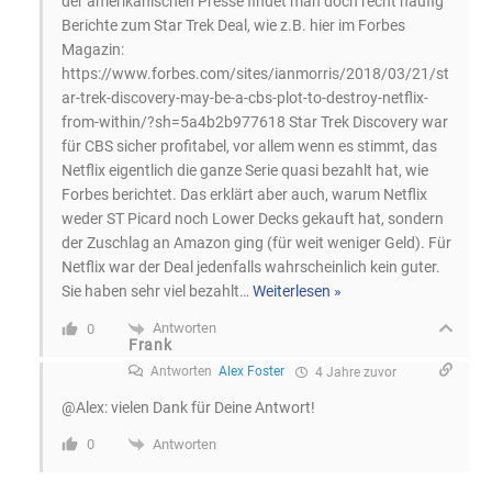
der amerikanischen Presse findet man doch recht häufig
Berichte zum Star Trek Deal, wie z.B. hier im Forbes
Magazin:
https://www.forbes.com/sites/ianmorris/2018/03/21/st
ar-trek-discovery-may-be-a-cbs-plot-to-destroy-netflix-
from-within/?sh=5a4b2b977618 Star Trek Discovery war
für CBS sicher profitabel, vor allem wenn es stimmt, das
Netflix eigentlich die ganze Serie quasi bezahlt hat, wie
Forbes berichtet. Das erklärt aber auch, warum Netflix
weder ST Picard noch Lower Decks gekauft hat, sondern
der Zuschlag an Amazon ging (für weit weniger Geld). Für
Netflix war der Deal jedenfalls wahrscheinlich kein guter.
Sie haben sehr viel bezahlt
…
Weiterlesen »
Antworten
0
Frank
Antworten
Alex Foster
4 Jahre zuvor
@Alex: vielen Dank für Deine Antwort!
Antworten
0