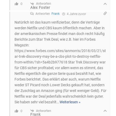
Antworten
0
Alex Foster
Antworten
Frank
4 Jahre zuvor
Natürlich ist das kaum verifizierbar, denn die Verträge
werden Netflix und CBS kaum öffentlich machen. Aber in
der amerikanischen Presse findet man doch recht häufig
Berichte zum Star Trek Deal, wie z.B. hier im Forbes
Magazin:
https://www.forbes.com/sites/ianmorris/2018/03/21/st
ar-trek-discovery-may-be-a-cbs-plot-to-destroy-netflix-
from-within/?sh=5a4b2b977618 Star Trek Discovery war
für CBS sicher profitabel, vor allem wenn es stimmt, das
Netflix eigentlich die ganze Serie quasi bezahlt hat, wie
Forbes berichtet. Das erklärt aber auch, warum Netflix
weder ST Picard noch Lower Decks gekauft hat, sondern
der Zuschlag an Amazon ging (für weit weniger Geld). Für
Netflix war der Deal jedenfalls wahrscheinlich kein guter.
Sie haben sehr viel bezahlt
…
Weiterlesen »
Antworten
0
Frank