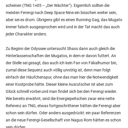
scheinen (TNG 1×05 – „Der Wächter“). Eigentlich sollten die
meisten Ferengi nach Deep Space Nine ein bisschen weiter sein,
aber sei es drum. Übrigens gibt es einen Running Gag, das Mugato
immer falsch ausgesprochen wird und in der Tat macht das auch
jeder Charakter anders.
Zu Beginn der Odyssee untersucht Shaxs dann auch gleich die
Hinterlassenschaften der Mugatos, in dem er davon futtert. An
der Stelle sei gesagt, das auch ich kein Fan von Fäkalhumor bin,
zumal diese Sequenz auch völlig unnötig ist, denn man folgt
einfach der Häufchenspur, ohne das man hier die Notwendigkeit
einer Kostprobe hätte. Dieser kleine Ausrutscher ist aber zum
Glück schnell vorbei und man findet sich bei den Ferengi wieder.
Wie bereits erwähnt, sind die Energiepeitschen zwar eine nette
Referenz an TNG, etwas fortgeschrittener hätten die Ferengi aber
schon sein dürfen. Oder anders ausgedrückt: ein paar Referenzen
an die neue Ferengi-Gesellschaft von Nagus Rom hätten es schon
sein dürfen.