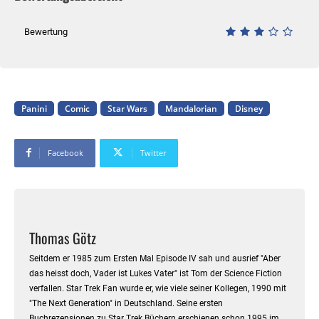
Bewertung
Panini
Comic
Star Wars
Mandalorian
Disney
Facebook
Twitter
Thomas Götz
Seitdem er 1985 zum Ersten Mal Episode IV sah und ausrief "Aber
das heisst doch, Vader ist Lukes Vater" ist Tom der Science Fiction
verfallen. Star Trek Fan wurde er, wie viele seiner Kollegen, 1990 mit
"The Next Generation" in Deutschland. Seine ersten
Buchrezensionen zu Star Trek Büchern erschienen schon 1995 im