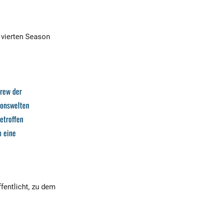
 vierten Season
Crew der
ionswelten
etroffen
m eine
fentlicht, zu dem