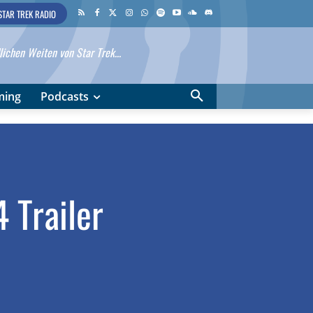
STAR TREK RADIO
ichen Weiten von Star Trek...
ming
Podcasts
 Trailer