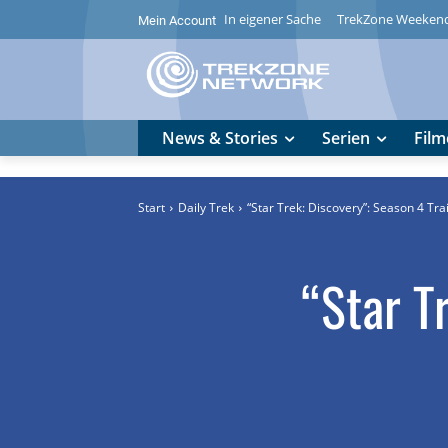
In eigener Sache
TrekZone Weeken
Mein Account
News & Stories
Serien
Film
Start
Daily Trek
“Star Trek: Discovery”: Season 4 Tr
“Star T