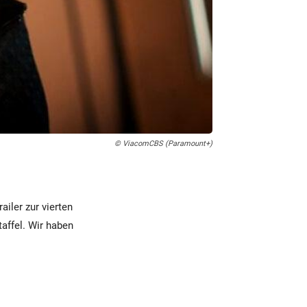
© ViacomCBS (Paramount+)
iler zur vierten
taffel. Wir haben