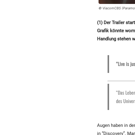
© ViacomCBS (Paramo
(1) Der Trailer st
Grafik könnte womö
Handlung stehen wir
“Live is ju
“Das Leben
des Unive
Augen haben in den 
in “Discovery”. Man