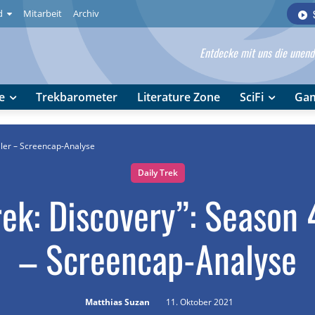
d
Mitarbeit
Archiv
Entdecke mit uns die unendl
e
Trekbarometer
Literature Zone
SciFi
Ga
ailer – Screencap-Analyse
Daily Trek
rek: Discovery”: Season 4
– Screencap-Analyse
Matthias Suzan
11. Oktober 2021