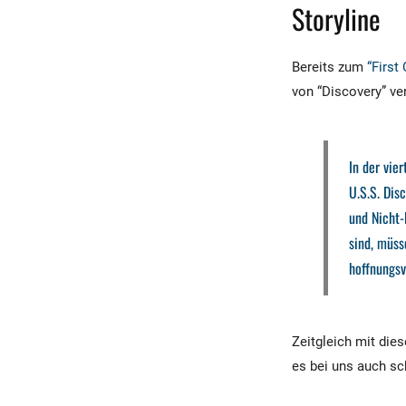
Storyline
Bereits zum
“First
von “Discovery” ver
In der vie
U.S.S. Dis
und Nicht-
sind, müs
hoffnungsv
Zeitgleich mit die
es bei uns auch s