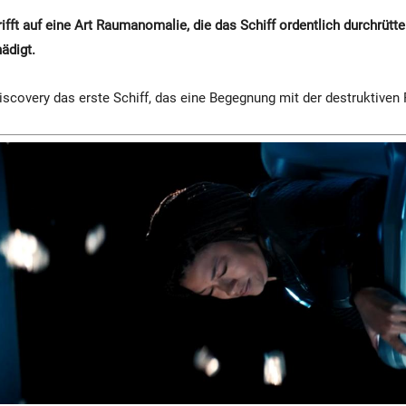
rifft auf eine Art Raumanomalie, die das Schiff ordentlich durchrütt
ädigt.
Discovery das erste Schiff, das eine Begegnung mit der destruktive