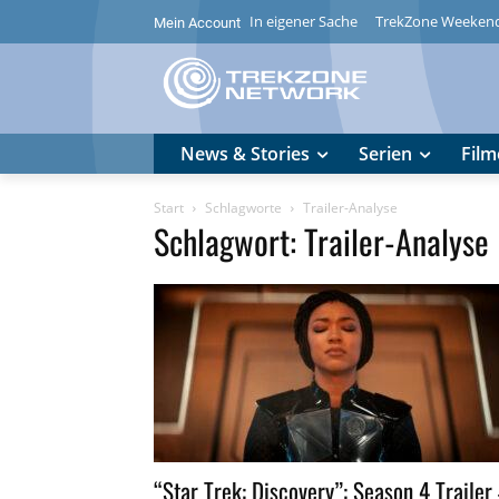
In eigener Sache
TrekZone Weeken
Mein Account
News & Stories
Serien
Film
Start
Schlagworte
Trailer-Analyse
Schlagwort: Trailer-Analyse
“Star Trek: Discovery”: Season 4 Trailer