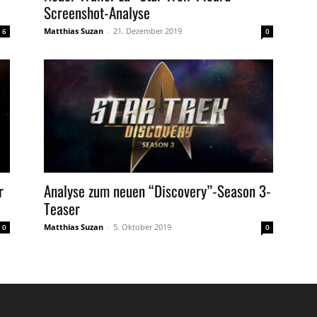
Screenshot-Analyse
Matthias Suzan
-
21. Dezember 2019
6
0
r
Analyse zum neuen “Discovery”-Season 3-
Teaser
Matthias Suzan
-
5. Oktober 2019
0
0