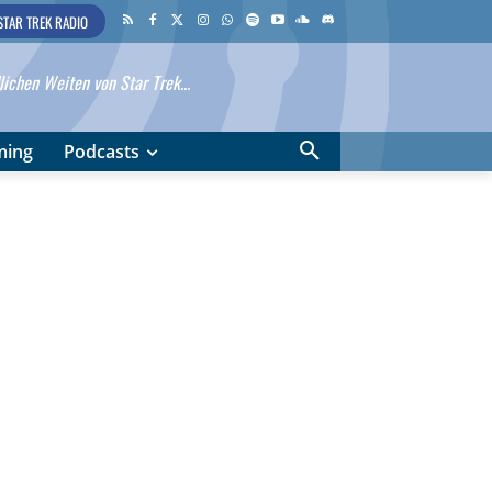
STAR TREK RADIO
ichen Weiten von Star Trek...
ming
Podcasts