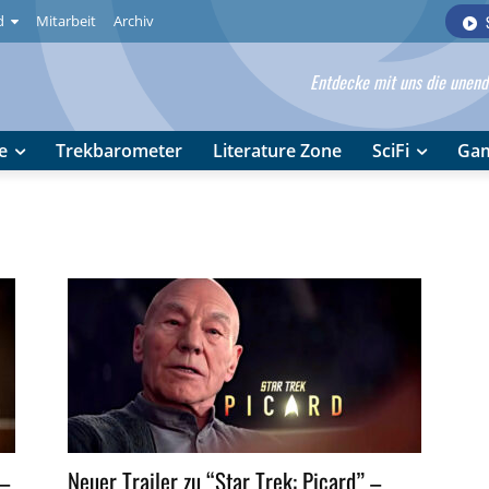
d
Mitarbeit
Archiv
Entdecke mit uns die unendl
e
Trekbarometer
Literature Zone
SciFi
Ga
 –
Neuer Trailer zu “Star Trek: Picard” –