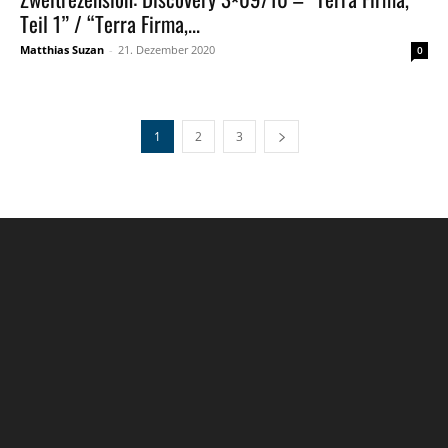
Teil 1” / “Terra Firma,...
Matthias Suzan
-
21. Dezember 2020
0
1
2
3