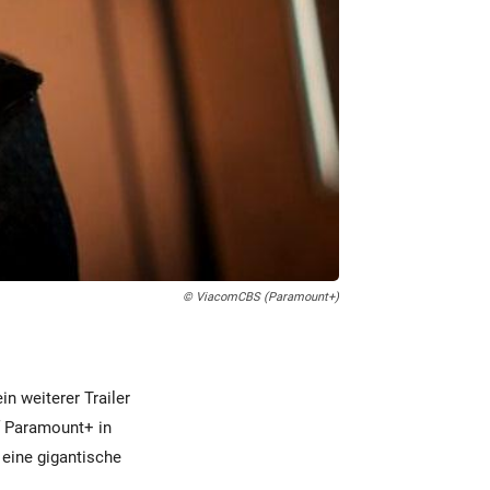
© ViacomCBS (Paramount+)
n weiterer Trailer
uf Paramount+ in
m eine gigantische