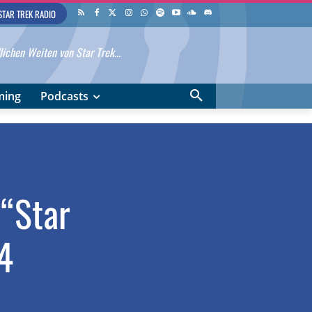
STAR TREK RADIO
ichen Weiten von Star Trek...
ming
Podcasts
 “Star
4