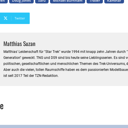
een
Doug Jones
Saru
Michael Burnham
Trailer
Kaminar
Twitter
Matthias Suzan
Matthias' Leidenschaft für "Star Trek" wurde 1994 mit knapp zehn Jahren durch 
Generation" geweckt. TNG und DS9 sind bis heute seine Lieblingsserien. Es sind v
politischen, gesellschaftlichen und menschlichen Themen des Trek-Universums, di
Aber auch die vielen, tollen Raumschiffe haben es dem passionierten Modellbaue
ist seit 2017 Teil der TZN-Redaktion.
e