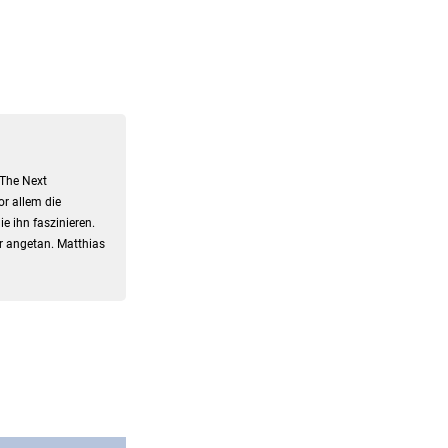
"The Next
or allem die
e ihn faszinieren.
r angetan. Matthias