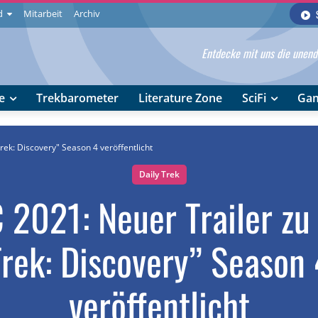
d
Mitarbeit
Archiv
Entdecke mit uns die unendl
e
Trekbarometer
Literature Zone
SciFi
Ga
rek: Discovery" Season 4 veröffentlicht
Daily Trek
2021: Neuer Trailer zu
Trek: Discovery” Season 
veröffentlicht