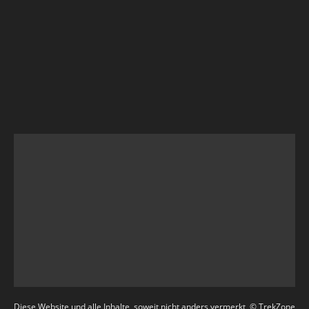
Diese Website und alle Inhalte, soweit nicht anders vermerkt, © TrekZone