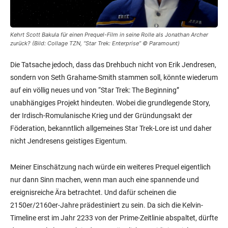
Kehrt Scott Bakula für einen Prequel-Film in seine Rolle als Jonathan Archer
zurück? (Bild: Collage TZN, “Star Trek: Enterprise” © Paramount)
Die Tatsache jedoch, dass das Drehbuch nicht von Erik Jendresen,
sondern von Seth Grahame-Smith stammen soll, könnte wiederum
auf ein völlig neues und von “Star Trek: The Beginning”
unabhängiges Projekt hindeuten. Wobei die grundlegende Story,
der Irdisch-Romulanische Krieg und der Gründungsakt der
Föderation, bekanntlich allgemeines Star Trek-Lore ist und daher
nicht Jendresens geistiges Eigentum.
Meiner Einschätzung nach würde ein weiteres Prequel eigentlich
nur dann Sinn machen, wenn man auch eine spannende und
ereignisreiche Ära betrachtet. Und dafür scheinen die
2150er/2160er-Jahre prädestiniert zu sein. Da sich die Kelvin-
Timeline erst im Jahr 2233 von der Prime-Zeitlinie abspaltet, dürfte