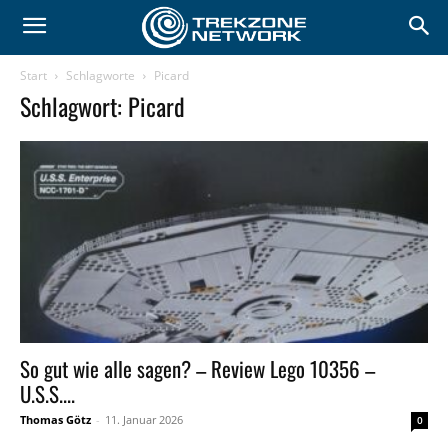
Start
Schlagworte
Picard
Schlagwort: Picard
So gut wie alle sagen? – Review Lego 10356 –
U.S.S....
Thomas Götz
-
11. Januar 2026
0