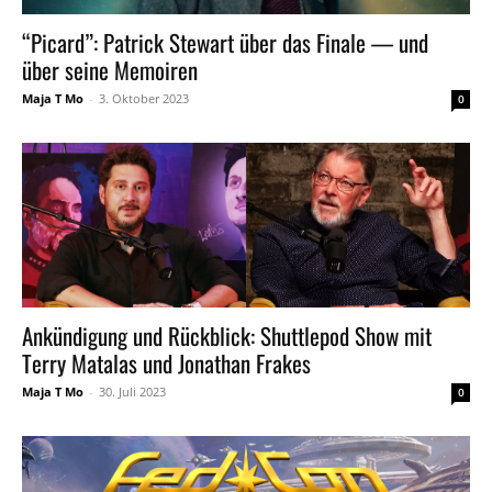
“Picard”: Patrick Stewart über das Finale — und
über seine Memoiren
Maja T Mo
-
3. Oktober 2023
0
Ankündigung und Rückblick: Shuttlepod Show mit
Terry Matalas und Jonathan Frakes
Maja T Mo
-
30. Juli 2023
0