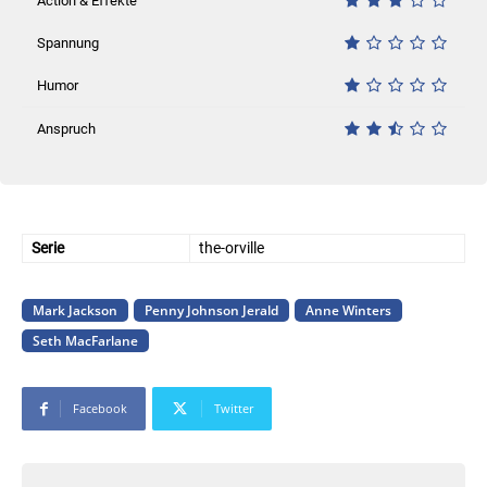
Action & Effekte
Spannung
Humor
Anspruch
Serie
the-orville
Mark Jackson
Penny Johnson Jerald
Anne Winters
Seth MacFarlane
Facebook
Twitter