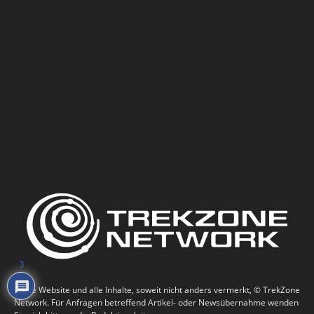
3
Diese Website und alle Inhalte, soweit nicht anders vermerkt, © TrekZone
Network. Für Anfragen betreffend Artikel- oder Newsübernahme wenden