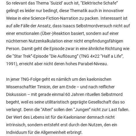
So relevant das Thema ‘Suizid’ auch ist, “Elektrische Schafe”
gelingt es leider nur bedingt, diese Thematik auch in innovativer
Weise in eine Science-Fiction-Narration zu packen. Interessant ist
auf alle Fälle der Ansatz, dass Isaacs Selbstmordversuch nicht auf
einer emotionalen (Über-)Reaktion basiert, sondern auf einer
nüchternen Nutzenkalkulation einer nicht empfindungsfähigen
Person. Damit geht die Episode zwar in eine ähnliche Richtung wie
die “Star Trek”-Episode “Die Auflösung” (TNG 4×22 “Half a Life”,
1991), erreicht aber nicht deren hohes Parabel-Niveau.
In jener TNG-Folge geht es nämlich um den kaelonischen
Wissenschaftler Timicin, der am Ende – und nach reiflicher
Diskussion – mit gerade einmal 60 Jahren rituellen Selbstmord
begeht, weil es seine utilitaristisch geprägte Gesellschaft das so
verlangt. Denn die “Alten” sollen den “Jungen” nicht zur Last fallen.
Der Wert des Lebens ist für die Kaelonianer demnach nicht
intrinsisch, sondern entsteht erst durch den Nutzen, den ein
Individuum für die Allgemeinheit erbringt.