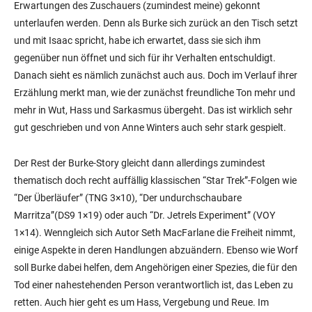
Erwartungen des Zuschauers (zumindest meine) gekonnt
unterlaufen werden. Denn als Burke sich zurück an den Tisch setzt
und mit Isaac spricht, habe ich erwartet, dass sie sich ihm
gegenüber nun öffnet und sich für ihr Verhalten entschuldigt.
Danach sieht es nämlich zunächst auch aus. Doch im Verlauf ihrer
Erzählung merkt man, wie der zunächst freundliche Ton mehr und
mehr in Wut, Hass und Sarkasmus übergeht. Das ist wirklich sehr
gut geschrieben und von Anne Winters auch sehr stark gespielt.
Der Rest der Burke-Story gleicht dann allerdings zumindest
thematisch doch recht auffällig klassischen “Star Trek”-Folgen wie
“Der Überläufer” (TNG 3×10), “Der undurchschaubare
Marritza”(DS9 1×19) oder auch “Dr. Jetrels Experiment” (VOY
1×14). Wenngleich sich Autor Seth MacFarlane die Freiheit nimmt,
einige Aspekte in deren Handlungen abzuändern. Ebenso wie Worf
soll Burke dabei helfen, dem Angehörigen einer Spezies, die für den
Tod einer nahestehenden Person verantwortlich ist, das Leben zu
retten. Auch hier geht es um Hass, Vergebung und Reue. Im