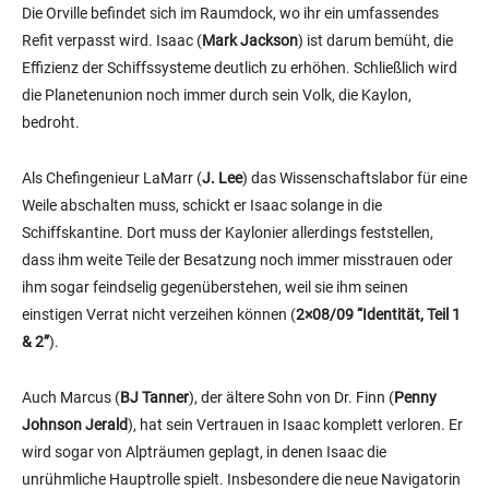
Die Orville befindet sich im Raumdock, wo ihr ein umfassendes
Refit verpasst wird. Isaac (
Mark Jackson
) ist darum bemüht, die
Effizienz der Schiffssysteme deutlich zu erhöhen. Schließlich wird
die Planetenunion noch immer durch sein Volk, die Kaylon,
bedroht.
Als Chefingenieur LaMarr (
J. Lee
) das Wissenschaftslabor für eine
Weile abschalten muss, schickt er Isaac solange in die
Schiffskantine. Dort muss der Kaylonier allerdings feststellen,
dass ihm weite Teile der Besatzung noch immer misstrauen oder
ihm sogar feindselig gegenüberstehen, weil sie ihm seinen
einstigen Verrat nicht verzeihen können (
2×08/09 “Identität, Teil 1
& 2”
).
Auch Marcus (
BJ Tanner
), der ältere Sohn von Dr. Finn (
Penny
Johnson Jerald
), hat sein Vertrauen in Isaac komplett verloren. Er
wird sogar von Alpträumen geplagt, in denen Isaac die
unrühmliche Hauptrolle spielt. Insbesondere die neue Navigatorin